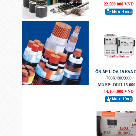
22.500.000 VND
ỔN ÁP LIOA 15 KVA D
700X480X660
Mã SP: DRII-15.000 
14.105.000 VND