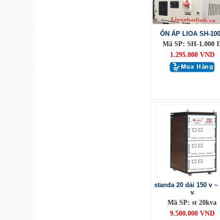
ỔN ÁP LIOA SH-10
Mã SP: SH-1.000 I
1.295.000 VND
standa 20 dải 150 v ~
v
Mã SP: st 20kva
9.500.000 VND