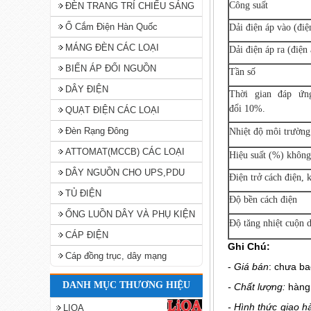
Công suất
ĐÈN TRANG TRÍ CHIẾU SÁNG
Ổ Cắm Điện Hàn Quốc
Dải điện áp vào (điệ
MÁNG ĐÈN CÁC LOẠI
Dải điện áp ra (điện
BIẾN ÁP ĐỔI NGUỒN
Tần số
DÂY ĐIỆN
Thời gian đáp ứn
đổi 10%.
QUẠT ĐIỆN CÁC LOẠI
Đèn Rạng Đông
Nhiệt độ môi trường
ATTOMAT(MCCB) CÁC LOẠI
Hiệu suất (%) khôn
DÂY NGUỒN CHO UPS,PDU
Điện trở cách điện,
TỦ ĐIỆN
Độ bền cách điện
ỐNG LUỒN DÂY VÀ PHỤ KIỆN
Độ tăng nhiệt cuộn 
CÁP ĐIỆN
Ghi Chú:
Cáp đồng trục, dây mạng
-
Giá bán
: chưa b
DANH MỤC THƯƠNG HIỆU
- Chất lượng:
hàng
- Hình thức giao h
LIOA