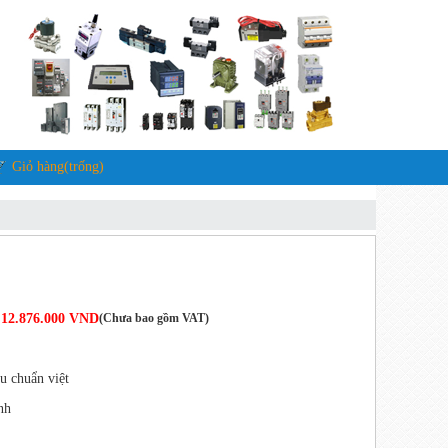
Giỏ hàng(trống)
12.876.000 VND
(Chưa bao gồm VAT)
 chuẩn việt
nh