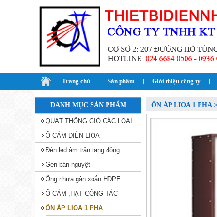
Trang chủ
Sản phẩm
Giới thiệu công ty
DANH MỤC SẢN PHẨM
ỔN ÁP LIOA 1 PHA 
QUẠT THÔNG GIÓ CÁC LOẠI
Ổ CẮM ĐIỆN LIOA
Đèn led âm trần rạng đông
Gen bán nguyệt
Ống nhựa gân xoắn HDPE
Ổ CẮM ,HẠT CÔNG TẮC
ỔN ÁP LIOA 1 PHA