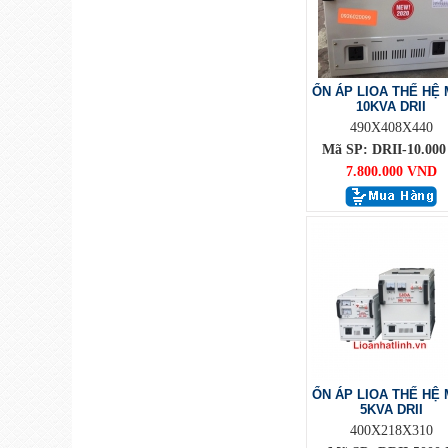
ỔN ÁP LIOA THẾ HỆ 
10KVA DRII
490X408X440
Mã SP: DRII-10.000 
7.800.000 VND
ỔN ÁP LIOA THẾ HỆ 
5KVA DRII
400X218X310