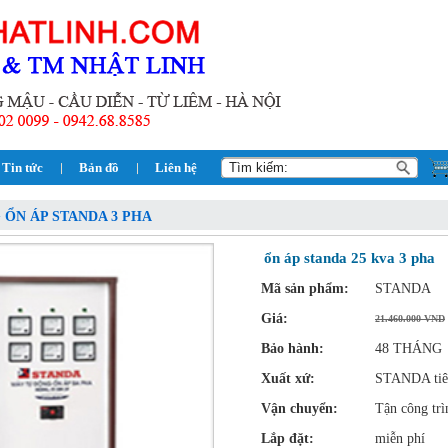
Tin tức
Bản đồ
Liên hệ
> ỔN ÁP STANDA 3 PHA
ổn áp standa 25 kva 3 pha
Mã sản phẩm:
STANDA
Giá:
21.460.000 VND
Bảo hành:
48 THÁNG
Xuất xứ:
STANDA tiêu
Vận chuyển:
Tận công trì
Lắp đặt:
miễn phí