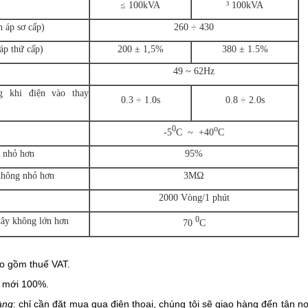
≤ 100kVA
³ 100kVA
n áp sơ cấp)
260 ÷ 430
 áp thứ cấp)
200 ± 1,5%
380 ± 1.5%
49 ~ 62Hz
g khi điện vào thay
0.3 ÷ 1.0s
0.8 ÷ 2.0s
0
o
-5
C ~ +40
C
g nhỏ hơn
95%
 không nhỏ hơn
3MΩ
2000 Vòng/1 phút
0
dây không lớn hơn
70
C
ao gồm thuế VAT.
 mới 100%.
àng
: chỉ cần đặt mua qua điện thoại, chúng tôi sẽ giao hàng đến tận 