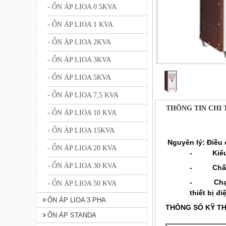
- ỔN ÁP LIOA 0.5KVA
- ỔN ÁP LIOA 1 KVA
- ỔN ÁP LIOA 2KVA
- ỔN ÁP LIOA 3KVA
- ỔN ÁP LIOA 5KVA
- ỔN ÁP LIOA 7,5 KVA
THÔNG TIN CHI 
- ỔN ÁP LIOA 10 KVA
- ỔN ÁP LIOA 15KVA
Nguyên lý
: Điều
- ỔN ÁP LIOA 20 KVA
-
Kiể
- ỔN ÁP LIOA 30 KVA
-
Chấ
-
Chạ
- ỔN ÁP LIOA 50 KVA
thiết bị đi
ỔN ÁP LIOA 3 PHA
THÔNG SỐ KỸ T
ỔN ÁP STANDA