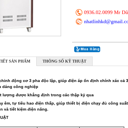
0936.02.0099 Mr Dũ
nhatlinhkd@gmail.c
TIẾT SẢN PHẨM
THÔNG SỐ KỸ THUẬT
 chỉnh động cơ 3 pha độc lập, giúp điện áp ổn định chính xác cả 
u dáng công nghiệp
t lượng được khẳng định trong các thập kỷ qua
y êm, tự tiêu hao điện thấp, giúp thiết bị điện chạy đủ công suấ
ện và tiết kiệm điện năng.
HUẬT