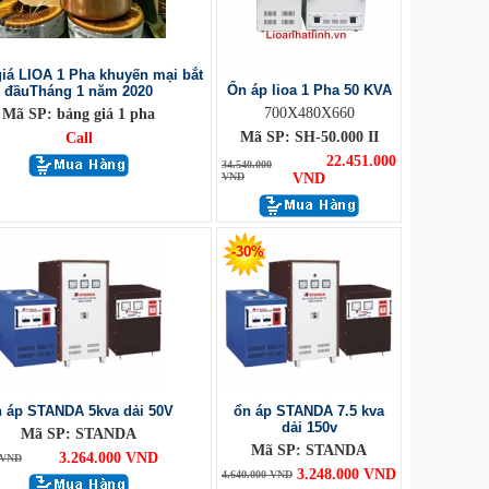
iá LIOA 1 Pha khuyến mại bắt
Ổn áp lioa 1 Pha 50 KVA
đầuTháng 1 năm 2020
700X480X660
Mã SP: bảng giá 1 pha
Mã SP: SH-50.000 II
Call
22.451.000
34.540.000
VND
VND
-30%
 áp STANDA 5kva dải 50V
ổn áp STANDA 7.5 kva
dải 150v
Mã SP: STANDA
Mã SP: STANDA
3.264.000 VND
 VND
3.248.000 VND
4.640.000 VND