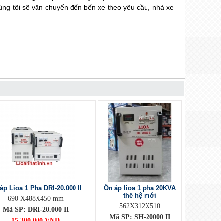
húng tôi sẽ vận chuyển đến bến xe theo yêu cầu, nhà xe
áp Lioa 1 Pha DRI-20.000 II
Ổn áp lioa 1 pha 20KVA
thế hệ mới
690 X488X450 mm
562X312X510
Mã SP: DRI-20.000 II
Mã SP: SH-20000 II
15.300.000 VND