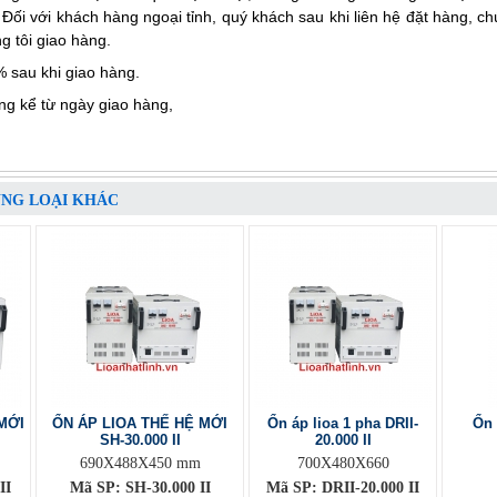
ối với khách hàng ngoại tỉnh, quý khách sau khi liên hệ đặt hàng, c
g tôi giao hàng.
 sau khi giao hàng.
ng kể từ ngày giao hàng,
ÙNG LOẠI KHÁC
MỚI
ỔN ÁP LIOA THẾ HỆ MỚI
Ổn áp lioa 1 pha DRII-
Ổn 
SH-30.000 II
20.000 II
690X488X450 mm
700X480X660
II
Mã SP: SH-30.000 II
Mã SP: DRII-20.000 II