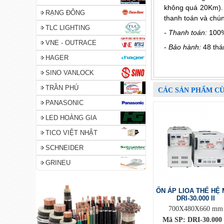
không quá 20Km). Đ
RẠNG ĐÔNG
thanh toán và chún
TLC LIGHTING
- Thanh toán:
100%
VNE - OUTRACE
-
Bảo hành:
48 thá
HAGER
SINO VANLOCK
TRẦN PHÚ
CÁC SẢN PHẨM C
PANASONIC
LED HOÀNG GIA
TICO VIỆT NHẬT
SCHNEIDER
GRINEU
ỔN ÁP LIOA THẾ HỆ 
DRI-30.000 II
700X480X660 mm
Mã SP: DRI-30.000 