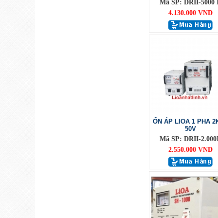
Mã SP: DRII-5000 I
4.130.000 VND
ỔN ÁP LIOA 1 PHA 2
50V
Mã SP: DRII-2.000I
2.550.000 VND