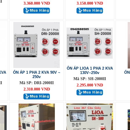
I
3.360.000 VND
3.150.000 VND
ỔN ÁP LIOA 1 PHA 2 KVA
KVA
ỔN ÁP 1 PHA 2 KVA 90V ~
ỔN
130V~250v
250v
Mã SP: SH-2000II
I
Mã SP: DRI-2000II
2.295.000 VND
2.310.000 VND