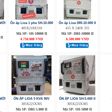
MỚI
Ổn áp Lioa 1 pha SH-10.000
Ổn áp Lioa DRI-10.000 II
405X218X310
415 X 240X 355
Mã SP: SH-10000 II
Mã SP: DRI-10000 II
II
4.750.000 VND
6.500.000 VND
MỚI
ỔN ÁP LIOA 5 KVA 90V
ỔN ÁP LIOA SH-5.000 II
305X225X305
305X225X305
Mã SP: DRI-5.000 II
Mã SP: SH-5000 II