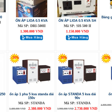
00
Bảng g
ỔN ÁP LIOA 0.5 KVA
ỔN ÁP LIOA 0.5 KVA SH
I
Mã SP: DRI-500II
Mã SP: SH-500 II
1.300.000 VND
1.150.000 VND
-30%
-30%
-32%
 250
ổn áp 1 pha 5 kva standa dải
ổn áp STANDA 5 kva dải
ổn
150v
90v
Mã SP: STANDA
Mã SP: STANDA
4.800.000
2.380.000 VND
2.730.000 VND
3.400.000 VND
3.900.000 VND