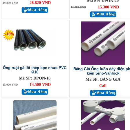
Mã SP: DPON-20
26.820 VND
29.800 VND
15.300 VND
17.000 VND
-10%
Ống ruột gà lõi thép bọc nhựa PVC
Bảng Giá Ống luồn dây điện,p
Ø16
kiện Sino-Vanlock
Mã SP: DPON-16
Mã SP: BẢNG GIÁ
13.500 VND
15.000 VND
Call