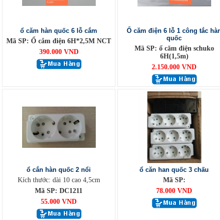
ổ căm hàn quốc 6 lỗ cắm
Ổ căm điện 6 lỗ 1 công tắc hà
quốc
Mã SP: Ổ cắm điện 6H*2,5M NCT
Mã SP: ổ căm điện schuko
390.000 VND
6H(1,5m)
2.150.000 VND
ổ cắn hàn quốc 2 nổi
ổ căn han quốc 3 chấu
Kích thước: dài 10 cao 4,5cm
Mã SP:
Mã SP: DC1211
78.000 VND
55.000 VND