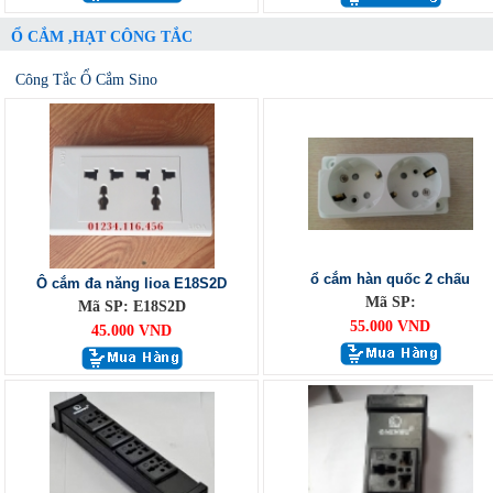
Ổ CẮM ,HẠT CÔNG TẮC
Công Tắc Ổ Cắm Sino
ổ cắm hàn quốc 2 chấu
Ô cắm đa năng lioa E18S2D
Mã SP:
Mã SP: E18S2D
55.000 VND
45.000 VND