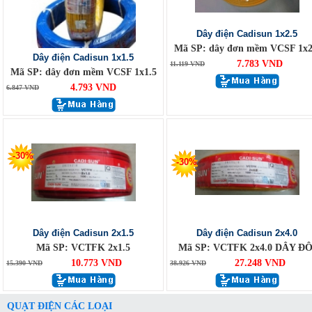
Dây điện Cadisun 1x2.5
Mã SP: dây đơn mềm VCSF 1x2
Dây điện Cadisun 1x1.5
7.783 VND
11.119 VND
Mã SP: dây đơn mềm VCSF 1x1.5
4.793 VND
6.847 VND
-30%
-30%
Dây điện Cadisun 2x1.5
Dây điện Cadisun 2x4.0
Mã SP: VCTFK 2x1.5
Mã SP: VCTFK 2x4.0 DÂY ĐÔ
10.773 VND
27.248 VND
15.390 VND
38.926 VND
QUẠT ĐIỆN CÁC LOẠI