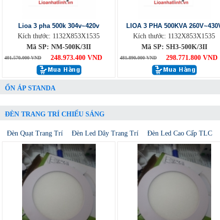
Lioa 3 pha 500k 304v~420v
LIOA 3 PHA 500KVA 260V~430
Kích thước: 1132X853X1535
Kích thước: 1132X853X1535
Mã SP: NM-500K/3II
Mã SP: SH3-500K/3II
248.973.400 VND
298.771.800 VND
401.570.000 VND
481.890.000 VND
ỔN ÁP STANDA
ĐÈN TRANG TRÍ CHIẾU SÁNG
Đèn Quạt Trang Trí
Đèn Led Dây Trang Trí
Đèn Led Cao Cấp TLC