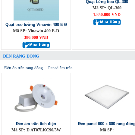
Quạt Lửng lioa QL-300
Mã SP: QL-300
1.850.000 VND
Quạt treo tường Vinawin 400 E-Đ
Mã SP: Vinawin 400 E-Đ
380.000 VND
ĐÈN RẠNG ĐÔNG
Đèn ốp trần rạng đông
Paned âm trần
Đèn âm trần tích điện
Đèn panel 600 x 600 rang đôn
Mã SP: D AT07LKC90/5W
Mã SP: