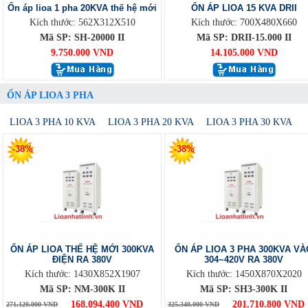
Ổn áp lioa 1 pha 20KVA thế hệ mới
ỔN ÁP LIOA 15 KVA DRII
Kích thước: 562X312X510
Kích thước: 700X480X660
Mã SP: SH-20000 II
Mã SP: DRII-15.000 II
9.750.000 VND
14.105.000 VND
ỔN ÁP LIOA 3 PHA
LIOA 3 PHA 10 KVA
LIOA 3 PHA 20 KVA
LIOA 3 PHA 30 KVA
-38%
-38%
ỔN ÁP LIOA THẾ HỆ MỚI 300KVA
ỔN ÁP LIOA 3 PHA 300KVA VÀ
ĐIỆN RA 380V
304~420V RA 380V
Kích thước: 1430X852X1907
Kích thước: 1450X870X2020
Mã SP: NM-300K II
Mã SP: SH3-300K II
168.094.400 VND
201.710.800 VND
271.120.000 VND
325.340.000 VND