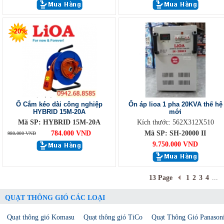
-20%
Ổ Cắm kéo dài công nghiệp
Ổn áp lioa 1 pha 20KVA thế hệ
HYBRID 15M-20A
mới
Mã SP: HYBRID 15M-20A
Kích thước: 562X312X510
784.000 VND
Mã SP: SH-20000 II
980.000 VND
9.750.000 VND
13 Page
1
2
3
4
...
QUẠT THÔNG GIÓ CÁC LOẠI
Quạt thông gió Komasu
Quạt thông gió TiCo
Quạt Thông Gió Panason