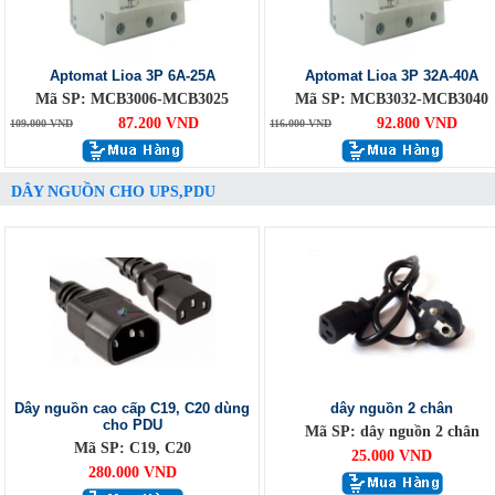
Aptomat Lioa 3P 6A-25A
Aptomat Lioa 3P 32A-40A
Mã SP: MCB3006-MCB3025
Mã SP: MCB3032-MCB3040
87.200 VND
92.800 VND
109.000 VND
116.000 VND
DÂY NGUỒN CHO UPS,PDU
Dây nguồn cao cấp C19, C20 dùng
dây nguồn 2 chân
cho PDU
Mã SP: dây nguồn 2 chân
Mã SP: C19, C20
25.000 VND
280.000 VND