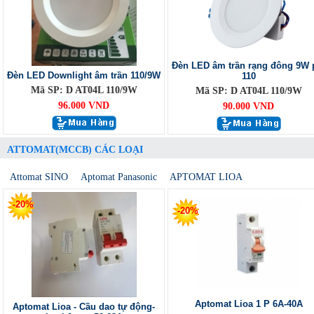
Đèn LED âm trần rạng đông 9W 
Đèn LED Downlight âm trần 110/9W
110
Mã SP: D AT04L 110/9W
Mã SP: D AT04L 110/9W
96.000 VND
90.000 VND
ATTOMAT(MCCB) CÁC LOẠI
Attomat SINO
Aptomat Panasonic
APTOMAT LIOA
-20%
-20%
Aptomat Lioa 1 P 6A-40A
Aptomat Lioa - Cầu dao tự động-