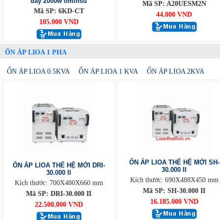
dây 2000w ominsu
Mã SP: A20UESM2N
Mã SP: 6KD-CT
44.000 VND
105.000 VND
ỔN ÁP LIOA 1 PHA
ỔN ÁP LIOA 0.5KVA
ỔN ÁP LIOA 1 KVA
ỔN ÁP LIOA 2KVA
ỔN ÁP LIOA THẾ HỆ MỚI SH-
ỔN ÁP LIOA THẾ HỆ MỚI DRI-
30.000 II
30.000 II
Kích thước: 690X488X450 mm
Kích thước: 700X480X660 mm
Mã SP: SH-30.000 II
Mã SP: DRI-30.000 II
16.185.000 VND
22.500.000 VND