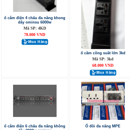
ổ cắm điện 4 chấu đa năng khong
dây ominsu 6000w
Mã SP: 4KD
78.000 VND
ổ căm công suât lớn 3kd
Mã SP: 3kd
68.000 VND
ổ cắm điện 6 chấu đa năng không
Ổ đôi đa năng MPE