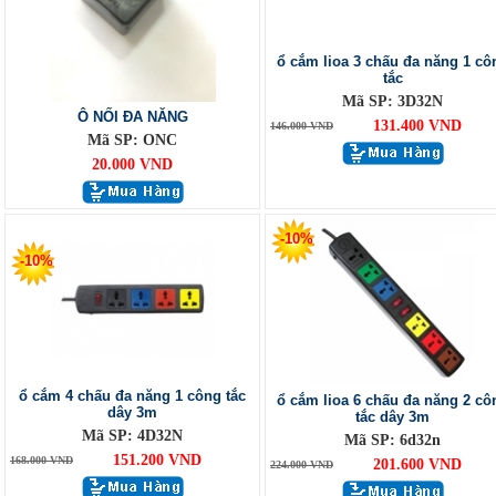
ổ cắm lioa 3 chấu đa năng 1 cô
tắc
Mã SP: 3D32N
Ô NỐI ĐA NĂNG
131.400 VND
146.000 VND
Mã SP: ONC
20.000 VND
-10%
-10%
ổ cắm 4 chấu đa năng 1 công tắc
ổ cắm lioa 6 chấu đa năng 2 cô
dây 3m
tắc dây 3m
Mã SP: 4D32N
Mã SP: 6d32n
151.200 VND
168.000 VND
201.600 VND
224.000 VND