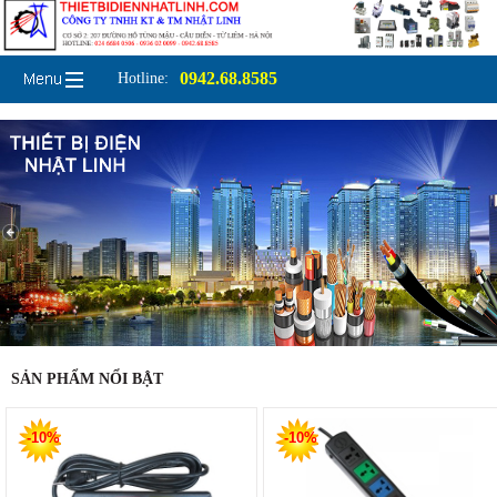
0942.68.8585
Hotline:
SẢN PHẨM NỔI BẬT
-10%
-10%