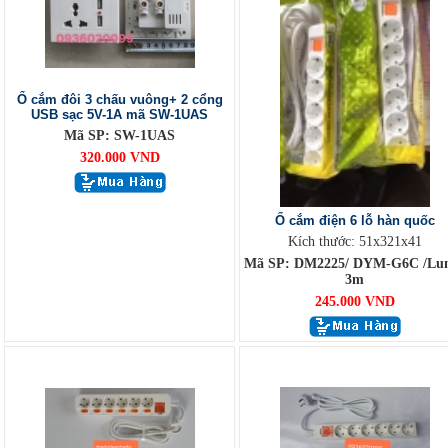
Ổ cắm đôi 3 chấu vuông+ 2 cổng
USB sạc 5V-1A mã SW-1UAS
Mã SP: SW-1UAS
320.000 VND
Ổ cắm điện 6 lỗ hàn quốc
Kích thước: 51x321x41
Mã SP: DM2225/ DYM-G6C /Lu
3m
245.000 VND