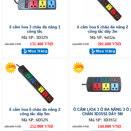
ổ cắm lioa 3 chấu đa năng 1
ổ cắm lioa 6 chấu đa năng 2
công tắc
công tắc dây 3m
Mã SP: 3D32N
Mã SP: 6d32n
131.400 VND
201.600 VND
146.000 VND
224.000 VND
-10%
-10%
ổ cắm lioa 6 chấu đa năng 2
Ổ CẮM LIOA 3 Ổ ĐA NĂNG 3 Ổ 
công tắc dây 5m
CHÂN 3D3S52 DÂY 5M
Mã SP: 6D52N
Mã SP: 3D3S52
252.000 VND
144.000 VND
280.000 VND
160.000 VND