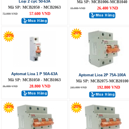
Loại 2 cực 50-63A
Mã SP: MCB1006-MCB1040
Mã SP: MCB2050 - MCB2063
26.400 VND
33.000 VND
57.600 VND
72.000 VND
-20%
-20%
Aptomat Lioa 1 P 50A-63A
Aptomat Lioa 2P 75A-100A
Mã SP: MCB1050 - MCB1063
Mã SP: MCB2075-MCB20100
28.800 VND
36.000 VND
192.800 VND
241.000 VND
-20%
-20%