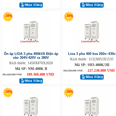
-38%
-38%
Ổn áp LIOA 3 pha 400kVA Điện áp
Lioa 3 pha 400 kva 260v~430v
vào 304V-420V ra 380V
Kích thước: 1132X853X1535
Kích thước: 1450X870X2020
Mã SP: SH3-400K/3II
Mã SP: NM-400K II
227.230.000 VND
366.500.000 VND
189.360.400 VND
305.420.000 VND
-38%
-38%