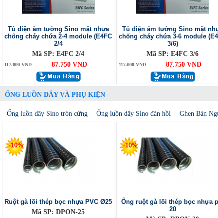
Tủ điện âm tường Sino mặt nhựa
Tủ điện âm tường Sino mặt nh
chống cháy chứa 2-4 module (E4FC
chống cháy chứa 3-6 module (E
2/4
3/6)
Mã SP: E4FC 2/4
Mã SP: E4FC 3/6
87.750 VND
87.750 VND
117.000 VND
117.000 VND
ỐNG LUỒN DÂY VÀ PHỤ KIỆN
Ống luồn dây Sino tròn cứng
Ống luồn dây Sino đàn hồi
Ghen Bán Ng
-10%
-10%
Ruột gà lõi thép bọc nhựa PVC Ø25
Ống ruột gà lõi thép bọc nhựa p
20
Mã SP: DPON-25