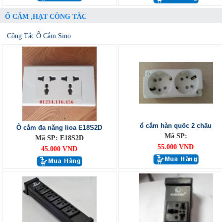
Ổ CẮM ,HẠT CÔNG TẮC
Công Tắc Ổ Cắm Sino
ổ cắm hàn quốc 2 chấu
Ô cắm đa năng lioa E18S2D
Mã SP:
Mã SP: E18S2D
55.000 VND
45.000 VND