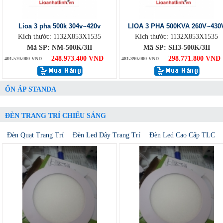
Lioa 3 pha 500k 304v~420v
LIOA 3 PHA 500KVA 260V~430
Kích thước: 1132X853X1535
Kích thước: 1132X853X1535
Mã SP: NM-500K/3II
Mã SP: SH3-500K/3II
248.973.400 VND
298.771.800 VND
401.570.000 VND
481.890.000 VND
ỔN ÁP STANDA
ĐÈN TRANG TRÍ CHIẾU SÁNG
Đèn Quạt Trang Trí
Đèn Led Dây Trang Trí
Đèn Led Cao Cấp TLC