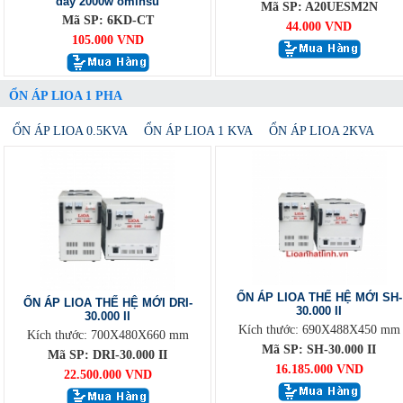
dây 2000w ominsu
Mã SP: A20UESM2N
Mã SP: 6KD-CT
44.000 VND
105.000 VND
ỔN ÁP LIOA 1 PHA
ỔN ÁP LIOA 0.5KVA
ỔN ÁP LIOA 1 KVA
ỔN ÁP LIOA 2KVA
ỔN ÁP LIOA THẾ HỆ MỚI SH-
ỔN ÁP LIOA THẾ HỆ MỚI DRI-
30.000 II
30.000 II
Kích thước: 690X488X450 mm
Kích thước: 700X480X660 mm
Mã SP: SH-30.000 II
Mã SP: DRI-30.000 II
16.185.000 VND
22.500.000 VND