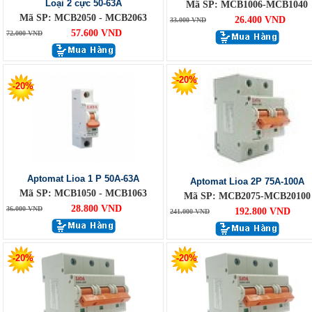
Loại 2 cực 50-63A
Mã SP: MCB1006-MCB1040
Mã SP: MCB2050 - MCB2063
26.400 VND
33.000 VND
57.600 VND
72.000 VND
-20%
-20%
Aptomat Lioa 1 P 50A-63A
Aptomat Lioa 2P 75A-100A
Mã SP: MCB1050 - MCB1063
Mã SP: MCB2075-MCB20100
28.800 VND
36.000 VND
192.800 VND
241.000 VND
-20%
-20%