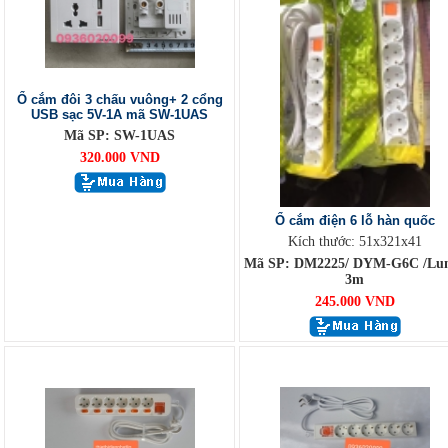
Ổ cắm đôi 3 chấu vuông+ 2 cổng
USB sạc 5V-1A mã SW-1UAS
Mã SP: SW-1UAS
320.000 VND
Ổ cắm điện 6 lỗ hàn quốc
Kích thước: 51x321x41
Mã SP: DM2225/ DYM-G6C /Lu
3m
245.000 VND