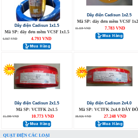
Dây điện Cadisun 1x2.5
Mã SP: dây đơn mềm VCSF 1x2
Dây điện Cadisun 1x1.5
7.783 VND
11.119 VND
Mã SP: dây đơn mềm VCSF 1x1.5
4.793 VND
6.847 VND
-30%
-30%
Dây điện Cadisun 2x1.5
Dây điện Cadisun 2x4.0
Mã SP: VCTFK 2x1.5
Mã SP: VCTFK 2x4.0 DÂY ĐÔ
10.773 VND
27.248 VND
15.390 VND
38.926 VND
QUẠT ĐIỆN CÁC LOẠI