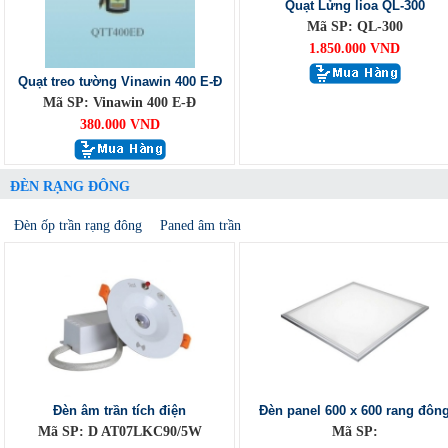
Quạt Lửng lioa QL-300
Mã SP: QL-300
1.850.000 VND
Quạt treo tường Vinawin 400 E-Đ
Mã SP: Vinawin 400 E-Đ
380.000 VND
ĐÈN RẠNG ĐÔNG
Đèn ốp trần rạng đông
Paned âm trần
Đèn âm trần tích điện
Đèn panel 600 x 600 rang đôn
Mã SP: D AT07LKC90/5W
Mã SP: