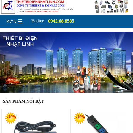
0942.68.8585
Hotline:
SẢN PHẨM NỔI BẬT
-10%
-10%