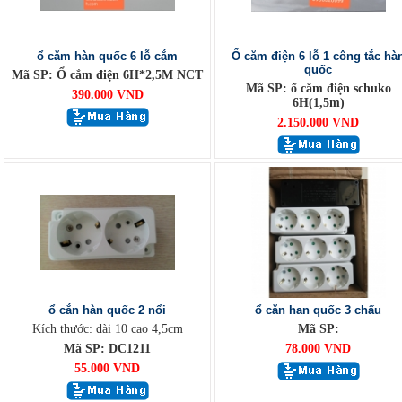
ổ căm hàn quốc 6 lỗ cắm
Ổ căm điện 6 lỗ 1 công tắc hà
quốc
Mã SP: Ổ cắm điện 6H*2,5M NCT
Mã SP: ổ căm điện schuko
390.000 VND
6H(1,5m)
2.150.000 VND
ổ cắn hàn quốc 2 nổi
ổ căn han quốc 3 chấu
Kích thước: dài 10 cao 4,5cm
Mã SP:
Mã SP: DC1211
78.000 VND
55.000 VND