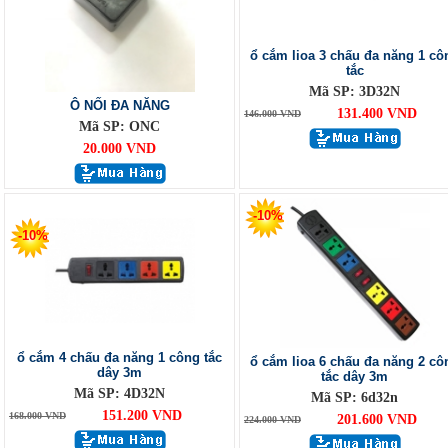
ổ cắm lioa 3 chấu đa năng 1 cô
tắc
Mã SP: 3D32N
Ô NỐI ĐA NĂNG
131.400 VND
146.000 VND
Mã SP: ONC
20.000 VND
-10%
-10%
ổ cắm 4 chấu đa năng 1 công tắc
ổ cắm lioa 6 chấu đa năng 2 cô
dây 3m
tắc dây 3m
Mã SP: 4D32N
Mã SP: 6d32n
151.200 VND
168.000 VND
201.600 VND
224.000 VND