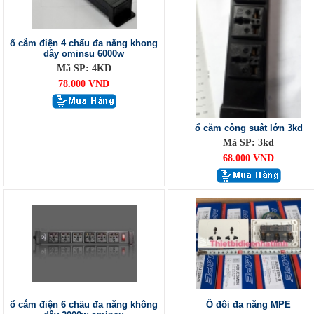
ổ cắm điện 4 chấu đa năng khong
dây ominsu 6000w
Mã SP: 4KD
78.000 VND
ổ căm công suât lớn 3kd
Mã SP: 3kd
68.000 VND
ổ cắm điện 6 chấu đa năng không
Ổ đôi đa năng MPE