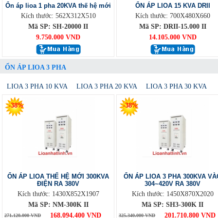
Ổn áp lioa 1 pha 20KVA thế hệ mới
ỔN ÁP LIOA 15 KVA DRII
Kích thước: 562X312X510
Kích thước: 700X480X660
Mã SP: SH-20000 II
Mã SP: DRII-15.000 II
9.750.000 VND
14.105.000 VND
ỔN ÁP LIOA 3 PHA
LIOA 3 PHA 10 KVA
LIOA 3 PHA 20 KVA
LIOA 3 PHA 30 KVA
-38%
-38%
ỔN ÁP LIOA THẾ HỆ MỚI 300KVA
ỔN ÁP LIOA 3 PHA 300KVA VÀ
ĐIỆN RA 380V
304~420V RA 380V
Kích thước: 1430X852X1907
Kích thước: 1450X870X2020
Mã SP: NM-300K II
Mã SP: SH3-300K II
168.094.400 VND
201.710.800 VND
271.120.000 VND
325.340.000 VND