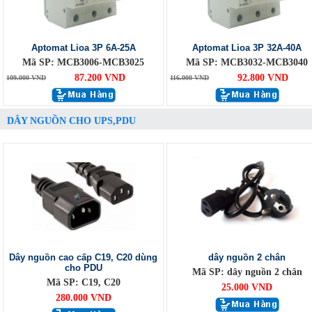
Aptomat Lioa 3P 6A-25A
Aptomat Lioa 3P 32A-40A
Mã SP: MCB3006-MCB3025
Mã SP: MCB3032-MCB3040
87.200 VND
92.800 VND
109.000 VND
116.000 VND
DÂY NGUỒN CHO UPS,PDU
Dây nguồn cao cấp C19, C20 dùng
dây nguồn 2 chân
cho PDU
Mã SP: dây nguồn 2 chân
Mã SP: C19, C20
25.000 VND
280.000 VND