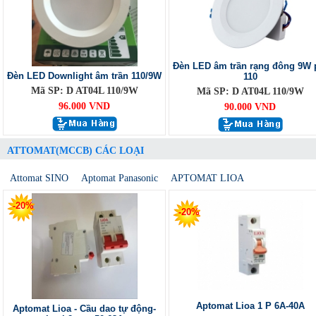
Đèn LED âm trần rạng đông 9W 
Đèn LED Downlight âm trần 110/9W
110
Mã SP: D AT04L 110/9W
Mã SP: D AT04L 110/9W
96.000 VND
90.000 VND
ATTOMAT(MCCB) CÁC LOẠI
Attomat SINO
Aptomat Panasonic
APTOMAT LIOA
-20%
-20%
Aptomat Lioa 1 P 6A-40A
Aptomat Lioa - Cầu dao tự động-