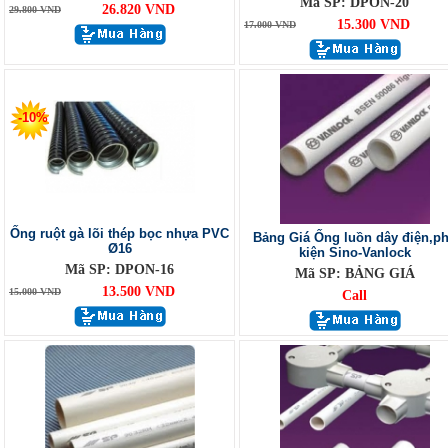
Mã SP: DPON-20
26.820 VND
29.800 VND
15.300 VND
17.000 VND
-10%
Ống ruột gà lõi thép bọc nhựa PVC
Bảng Giá Ống luồn dây điện,p
Ø16
kiện Sino-Vanlock
Mã SP: DPON-16
Mã SP: BẢNG GIÁ
13.500 VND
15.000 VND
Call