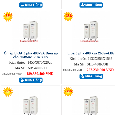
-38%
-38%
Ổn áp LIOA 3 pha 400kVA Điện áp
Lioa 3 pha 400 kva 260v~430v
vào 304V-420V ra 380V
Kích thước: 1132X853X1535
Kích thước: 1450X870X2020
Mã SP: SH3-400K/3II
Mã SP: NM-400K II
227.230.000 VND
366.500.000 VND
189.360.400 VND
305.420.000 VND
-38%
-38%