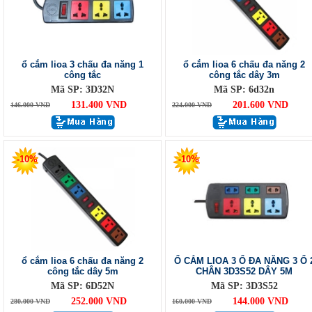
ổ cắm lioa 3 chấu đa năng 1
ổ cắm lioa 6 chấu đa năng 2
công tắc
công tắc dây 3m
Mã SP: 3D32N
Mã SP: 6d32n
131.400 VND
201.600 VND
146.000 VND
224.000 VND
-10%
-10%
ổ cắm lioa 6 chấu đa năng 2
Ổ CẮM LIOA 3 Ổ ĐA NĂNG 3 Ổ 
công tắc dây 5m
CHÂN 3D3S52 DÂY 5M
Mã SP: 6D52N
Mã SP: 3D3S52
252.000 VND
144.000 VND
280.000 VND
160.000 VND