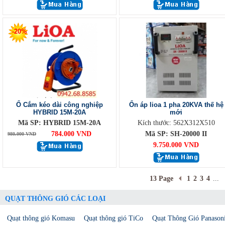
-20%
Ổ Cắm kéo dài công nghiệp
Ổn áp lioa 1 pha 20KVA thế hệ
HYBRID 15M-20A
mới
Mã SP: HYBRID 15M-20A
Kích thước: 562X312X510
784.000 VND
Mã SP: SH-20000 II
980.000 VND
9.750.000 VND
13 Page
1
2
3
4
...
QUẠT THÔNG GIÓ CÁC LOẠI
Quạt thông gió Komasu
Quạt thông gió TiCo
Quạt Thông Gió Panason