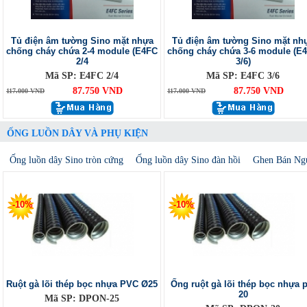
Tủ điện âm tường Sino mặt nhựa
Tủ điện âm tường Sino mặt nh
chống cháy chứa 2-4 module (E4FC
chống cháy chứa 3-6 module (E
2/4
3/6)
Mã SP: E4FC 2/4
Mã SP: E4FC 3/6
87.750 VND
87.750 VND
117.000 VND
117.000 VND
ỐNG LUỒN DÂY VÀ PHỤ KIỆN
Ống luồn dây Sino tròn cứng
Ống luồn dây Sino đàn hồi
Ghen Bán Ng
-10%
-10%
Ruột gà lõi thép bọc nhựa PVC Ø25
Ống ruột gà lõi thép bọc nhựa p
20
Mã SP: DPON-25