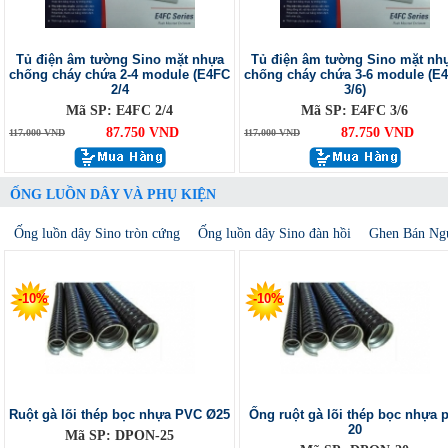
Tủ điện âm tường Sino mặt nhựa
Tủ điện âm tường Sino mặt nh
chống cháy chứa 2-4 module (E4FC
chống cháy chứa 3-6 module (E
2/4
3/6)
Mã SP: E4FC 2/4
Mã SP: E4FC 3/6
87.750 VND
87.750 VND
117.000 VND
117.000 VND
ỐNG LUỒN DÂY VÀ PHỤ KIỆN
Ống luồn dây Sino tròn cứng
Ống luồn dây Sino đàn hồi
Ghen Bán Ng
-10%
-10%
Ruột gà lõi thép bọc nhựa PVC Ø25
Ống ruột gà lõi thép bọc nhựa p
20
Mã SP: DPON-25