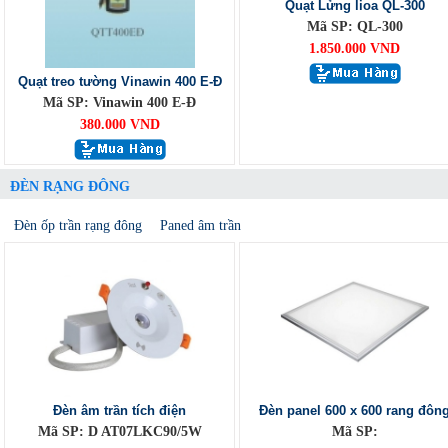
Quạt Lửng lioa QL-300
Mã SP: QL-300
1.850.000 VND
Quạt treo tường Vinawin 400 E-Đ
Mã SP: Vinawin 400 E-Đ
380.000 VND
ĐÈN RẠNG ĐÔNG
Đèn ốp trần rạng đông
Paned âm trần
Đèn âm trần tích điện
Đèn panel 600 x 600 rang đôn
Mã SP: D AT07LKC90/5W
Mã SP: