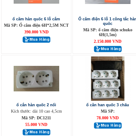
ổ căm hàn quốc 6 lỗ cắm
Ổ căm điện 6 lỗ 1 công tắc hà
quốc
Mã SP: Ổ cắm điện 6H*2,5M NCT
Mã SP: ổ căm điện schuko
390.000 VND
6H(1,5m)
2.150.000 VND
ổ cắn hàn quốc 2 nổi
ổ căn han quốc 3 chấu
Kích thước: dài 10 cao 4,5cm
Mã SP:
Mã SP: DC1211
78.000 VND
55.000 VND