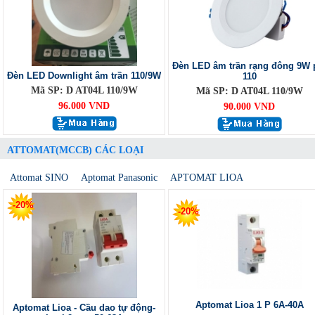
Đèn LED âm trần rạng đông 9W 
Đèn LED Downlight âm trần 110/9W
110
Mã SP: D AT04L 110/9W
Mã SP: D AT04L 110/9W
96.000 VND
90.000 VND
ATTOMAT(MCCB) CÁC LOẠI
Attomat SINO
Aptomat Panasonic
APTOMAT LIOA
-20%
-20%
Aptomat Lioa 1 P 6A-40A
Aptomat Lioa - Cầu dao tự động-