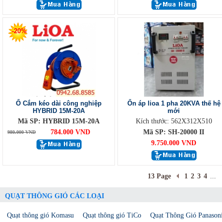
-20%
Ổ Cắm kéo dài công nghiệp
Ổn áp lioa 1 pha 20KVA thế hệ
HYBRID 15M-20A
mới
Mã SP: HYBRID 15M-20A
Kích thước: 562X312X510
784.000 VND
Mã SP: SH-20000 II
980.000 VND
9.750.000 VND
13 Page
1
2
3
4
...
QUẠT THÔNG GIÓ CÁC LOẠI
Quạt thông gió Komasu
Quạt thông gió TiCo
Quạt Thông Gió Panason