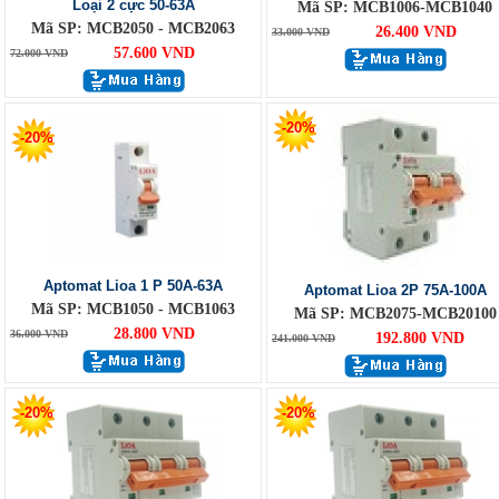
Loại 2 cực 50-63A
Mã SP: MCB1006-MCB1040
Mã SP: MCB2050 - MCB2063
26.400 VND
33.000 VND
57.600 VND
72.000 VND
-20%
-20%
Aptomat Lioa 1 P 50A-63A
Aptomat Lioa 2P 75A-100A
Mã SP: MCB1050 - MCB1063
Mã SP: MCB2075-MCB20100
28.800 VND
36.000 VND
192.800 VND
241.000 VND
-20%
-20%