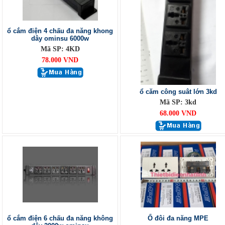
ổ cắm điện 4 chấu đa năng khong
dây ominsu 6000w
Mã SP: 4KD
78.000 VND
ổ căm công suât lớn 3kd
Mã SP: 3kd
68.000 VND
ổ cắm điện 6 chấu đa năng không
Ổ đôi đa năng MPE