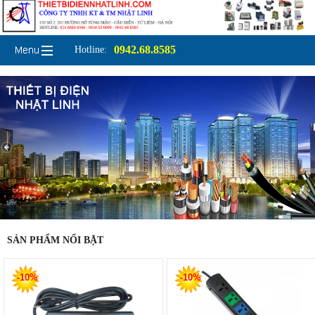
0942.68.8585
Hotline:
SẢN PHẨM NỔI BẬT
-10%
-10%