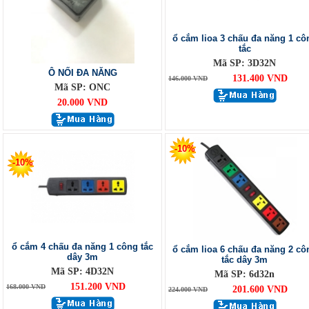
ổ cắm lioa 3 chấu đa năng 1 cô
tắc
Mã SP: 3D32N
Ô NỐI ĐA NĂNG
131.400 VND
146.000 VND
Mã SP: ONC
20.000 VND
-10%
-10%
ổ cắm 4 chấu đa năng 1 công tắc
ổ cắm lioa 6 chấu đa năng 2 cô
dây 3m
tắc dây 3m
Mã SP: 4D32N
Mã SP: 6d32n
151.200 VND
168.000 VND
201.600 VND
224.000 VND