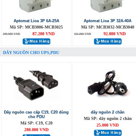
Aptomat Lioa 3P 6A-25A
Aptomat Lioa 3P 32A-40A
Mã SP: MCB3006-MCB3025
Mã SP: MCB3032-MCB3040
87.200 VND
92.800 VND
109.000 VND
116.000 VND
DÂY NGUỒN CHO UPS,PDU
Dây nguồn cao cấp C19, C20 dùng
dây nguồn 2 chân
cho PDU
Mã SP: dây nguồn 2 chân
Mã SP: C19, C20
25.000 VND
280.000 VND