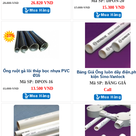
Mã SP: DPON-20
26.820 VND
29.800 VND
15.300 VND
17.000 VND
-10%
Ống ruột gà lõi thép bọc nhựa PVC
Bảng Giá Ống luồn dây điện,p
Ø16
kiện Sino-Vanlock
Mã SP: DPON-16
Mã SP: BẢNG GIÁ
13.500 VND
15.000 VND
Call