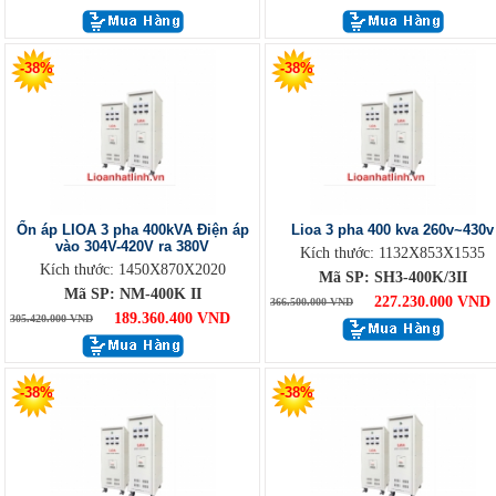
-38%
-38%
Ổn áp LIOA 3 pha 400kVA Điện áp
Lioa 3 pha 400 kva 260v~430v
vào 304V-420V ra 380V
Kích thước: 1132X853X1535
Kích thước: 1450X870X2020
Mã SP: SH3-400K/3II
Mã SP: NM-400K II
227.230.000 VND
366.500.000 VND
189.360.400 VND
305.420.000 VND
-38%
-38%