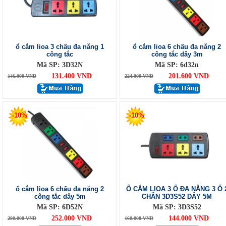
ổ cắm lioa 3 chấu đa năng 1
ổ cắm lioa 6 chấu đa năng 2
công tắc
công tắc dây 3m
Mã SP: 3D32N
Mã SP: 6d32n
131.400 VND
201.600 VND
146.000 VND
224.000 VND
-10%
-10%
ổ cắm lioa 6 chấu đa năng 2
Ổ CẮM LIOA 3 Ổ ĐA NĂNG 3 Ổ 
công tắc dây 5m
CHÂN 3D3S52 DÂY 5M
Mã SP: 6D52N
Mã SP: 3D3S52
252.000 VND
144.000 VND
280.000 VND
160.000 VND