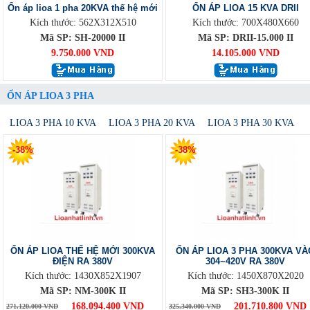
Ổn áp lioa 1 pha 20KVA thế hệ mới
ỔN ÁP LIOA 15 KVA DRII
Kích thước: 562X312X510
Kích thước: 700X480X660
Mã SP: SH-20000 II
Mã SP: DRII-15.000 II
9.750.000 VND
14.105.000 VND
ỔN ÁP LIOA 3 PHA
LIOA 3 PHA 10 KVA
LIOA 3 PHA 20 KVA
LIOA 3 PHA 30 KVA
-38%
-38%
ỔN ÁP LIOA THẾ HỆ MỚI 300KVA
ỔN ÁP LIOA 3 PHA 300KVA VÀ
ĐIỆN RA 380V
304~420V RA 380V
Kích thước: 1430X852X1907
Kích thước: 1450X870X2020
Mã SP: NM-300K II
Mã SP: SH3-300K II
168.094.400 VND
201.710.800 VND
271.120.000 VND
325.340.000 VND