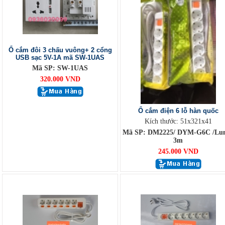
Ổ cắm đôi 3 chấu vuông+ 2 cổng
USB sạc 5V-1A mã SW-1UAS
Mã SP: SW-1UAS
320.000 VND
Ổ cắm điện 6 lỗ hàn quốc
Kích thước: 51x321x41
Mã SP: DM2225/ DYM-G6C /Lu
3m
245.000 VND