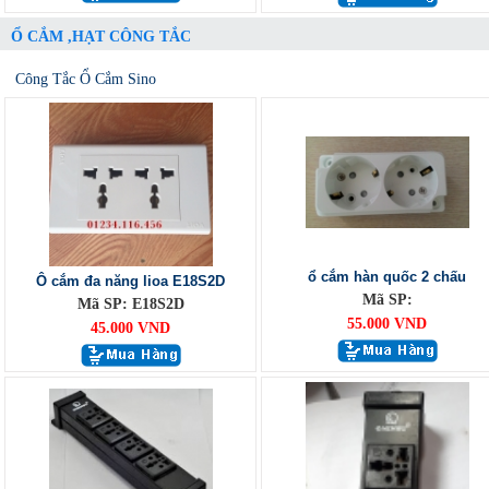
Ổ CẮM ,HẠT CÔNG TẮC
Công Tắc Ổ Cắm Sino
ổ cắm hàn quốc 2 chấu
Ô cắm đa năng lioa E18S2D
Mã SP:
Mã SP: E18S2D
55.000 VND
45.000 VND