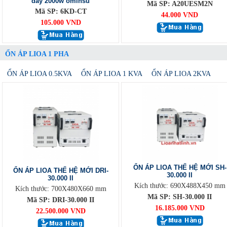
dây 2000w ominsu
Mã SP: A20UESM2N
Mã SP: 6KD-CT
44.000 VND
105.000 VND
ỔN ÁP LIOA 1 PHA
ỔN ÁP LIOA 0.5KVA
ỔN ÁP LIOA 1 KVA
ỔN ÁP LIOA 2KVA
ỔN ÁP LIOA THẾ HỆ MỚI SH-
ỔN ÁP LIOA THẾ HỆ MỚI DRI-
30.000 II
30.000 II
Kích thước: 690X488X450 mm
Kích thước: 700X480X660 mm
Mã SP: SH-30.000 II
Mã SP: DRI-30.000 II
16.185.000 VND
22.500.000 VND