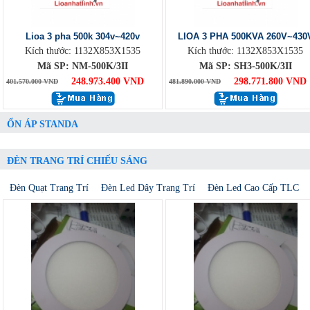
Lioa 3 pha 500k 304v~420v
LIOA 3 PHA 500KVA 260V~430
Kích thước: 1132X853X1535
Kích thước: 1132X853X1535
Mã SP: NM-500K/3II
Mã SP: SH3-500K/3II
248.973.400 VND
298.771.800 VND
401.570.000 VND
481.890.000 VND
ỔN ÁP STANDA
ĐÈN TRANG TRÍ CHIẾU SÁNG
Đèn Quạt Trang Trí
Đèn Led Dây Trang Trí
Đèn Led Cao Cấp TLC