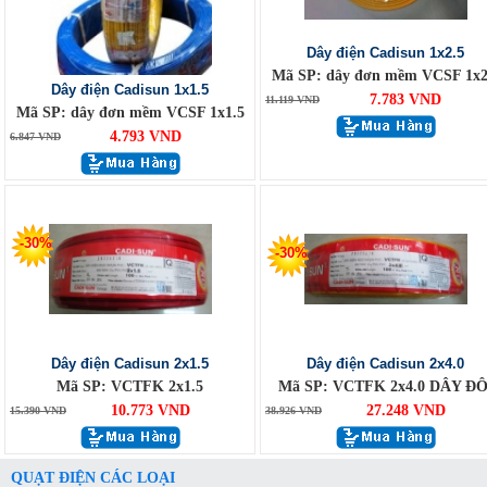
Dây điện Cadisun 1x2.5
Mã SP: dây đơn mềm VCSF 1x2
Dây điện Cadisun 1x1.5
7.783 VND
11.119 VND
Mã SP: dây đơn mềm VCSF 1x1.5
4.793 VND
6.847 VND
-30%
-30%
Dây điện Cadisun 2x1.5
Dây điện Cadisun 2x4.0
Mã SP: VCTFK 2x1.5
Mã SP: VCTFK 2x4.0 DÂY ĐÔ
10.773 VND
27.248 VND
15.390 VND
38.926 VND
QUẠT ĐIỆN CÁC LOẠI