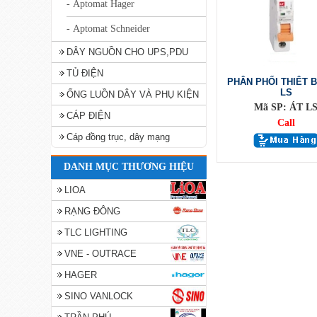
- Aptomat Hager
- Aptomat Schneider
DÂY NGUỒN CHO UPS,PDU
TỦ ĐIỆN
PHÂN PHỐI THIÊT B
LS
ỐNG LUỒN DÂY VÀ PHỤ KIỆN
Mã SP: ÁT L
CÁP ĐIỆN
Call
Cáp đồng trục, dây mạng
DANH MỤC THƯƠNG HIỆU
LIOA
RẠNG ĐÔNG
TLC LIGHTING
VNE - OUTRACE
HAGER
SINO VANLOCK