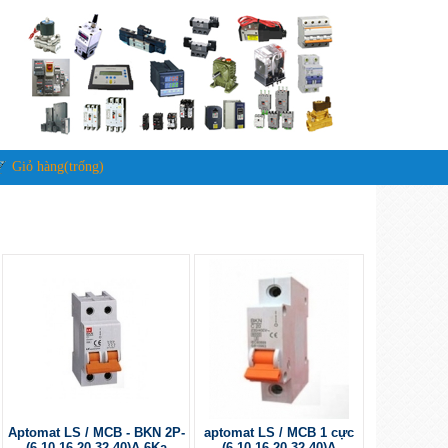
Giỏ hàng(trống)
Aptomat LS / MCB - BKN 2P-
aptomat LS / MCB 1 cực
(6-10-16-20-32-40)A-6Ka
(6-10-16-20-32-40)A