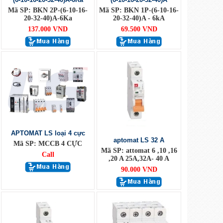
Mã SP: BKN 2P-(6-10-16-
Mã SP: BKN 1P-(6-10-16-
20-32-40)A-6Ka
20-32-40)A - 6kA
137.000 VND
69.500 VND
APTOMAT LS loại 4 cực
aptomat LS 32 A
Mã SP: MCCB 4 CỰC
Mã SP: attomat 6 ,10 ,16
Call
,20 A 25A,32A- 40 A
90.000 VND