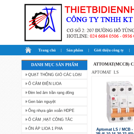
Trang chủ
Sản phẩm
Giới thiệu công ty
ATTOMAT(MCCB) C
DANH MỤC SẢN PHẨM
APTOMAT LS
QUẠT THÔNG GIÓ CÁC LOẠI
Ổ CẮM ĐIỆN LIOA
Đèn led âm trần rạng đông
Gen bán nguyệt
Ống nhựa gân xoắn HDPE
Ổ CẮM ,HẠT CÔNG TẮC
ỔN ÁP LIOA 1 PHA
Aptomat LS / MCB -
3P-(6-10-16-20-32-40