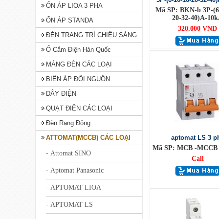
ỔN ÁP LIOA 3 PHA
Mã SP: BKN-b 3P-(6
20-32-40)A-10
ỔN ÁP STANDA
320.000 VND
ĐÈN TRANG TRÍ CHIẾU SÁNG
Ổ Cắm Điện Hàn Quốc
MÁNG ĐÈN CÁC LOẠI
BIẾN ÁP ĐỔI NGUỒN
DÂY ĐIỆN
QUẠT ĐIỆN CÁC LOẠI
Đèn Rạng Đông
ATTOMAT(MCCB) CÁC LOẠI
aptomat LS 3 p
Mã SP: MCB -MCCB 3
- Attomat SINO
Call
- Aptomat Panasonic
- APTOMAT LIOA
- APTOMAT LS