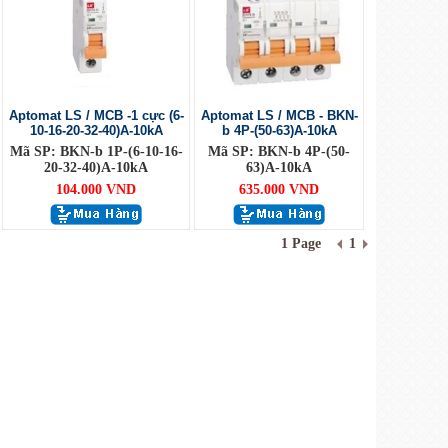
Aptomat LS / MCB -1 cực (6-
Aptomat LS / MCB - BKN-
10-16-20-32-40)A-10kA
b 4P-(50-63)A-10kA
Mã SP: BKN-b 1P-(6-10-16-
Mã SP: BKN-b 4P-(50-
20-32-40)A-10kA
63)A-10kA
104.000 VND
635.000 VND
1 Page
1