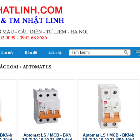
Tin tức
Bản đồ
Liên hệ
ÁC LOẠI > APTOMAT LS
 BKN-b
Aptomat LS / MCB - BKN
Aptomat LS / MCB - BKN-b
)A-10kA
3P-(6-10-16-20-32-40)A-6kA
2P-(6-10-16-20-32-40)A-10kA