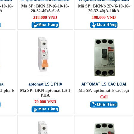
-10-16-
Mã SP: BKN 3P-(6-10-16-
Mã SP: BKN-b 2P-(6-10-16-
kA
20-32-40)A-6kA
20-32-40)A-10kA
218.000 VND
198.000 VND
ha
aptomat LS 1 PHA
APTOMAT LS CÁC LOẠI
 pha ls
Mã SP: BKN-aptomat LS 1
Mã SP: apttomat ls các loại
PHA
Call
70.000 VND