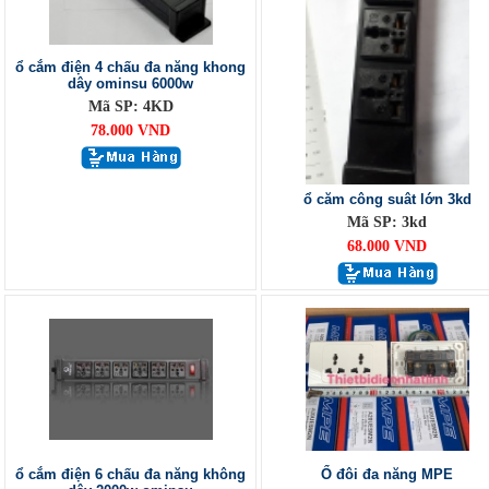
ổ cắm điện 4 chấu đa năng khong
dây ominsu 6000w
Mã SP: 4KD
78.000 VND
ổ căm công suât lớn 3kd
Mã SP: 3kd
68.000 VND
ổ cắm điện 6 chấu đa năng không
Ổ đôi đa năng MPE