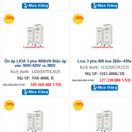
-38%
-38%
Ổn áp LIOA 3 pha 400kVA Điện áp
Lioa 3 pha 400 kva 260v~430v
vào 304V-420V ra 380V
Kích thước: 1132X853X1535
Kích thước: 1450X870X2020
Mã SP: SH3-400K/3II
Mã SP: NM-400K II
227.230.000 VND
366.500.000 VND
189.360.400 VND
305.420.000 VND
-38%
-38%