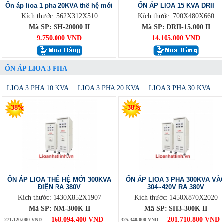
Ổn áp lioa 1 pha 20KVA thế hệ mới
ỔN ÁP LIOA 15 KVA DRII
Kích thước: 562X312X510
Kích thước: 700X480X660
Mã SP: SH-20000 II
Mã SP: DRII-15.000 II
9.750.000 VND
14.105.000 VND
ỔN ÁP LIOA 3 PHA
LIOA 3 PHA 10 KVA
LIOA 3 PHA 20 KVA
LIOA 3 PHA 30 KVA
-38%
-38%
ỔN ÁP LIOA THẾ HỆ MỚI 300KVA
ỔN ÁP LIOA 3 PHA 300KVA VÀ
ĐIỆN RA 380V
304~420V RA 380V
Kích thước: 1430X852X1907
Kích thước: 1450X870X2020
Mã SP: NM-300K II
Mã SP: SH3-300K II
168.094.400 VND
201.710.800 VND
271.120.000 VND
325.340.000 VND