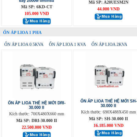
dây 2000w ominsu
Mã SP: A20UESM2N
Mã SP: 6KD-CT
44.000 VND
105.000 VND
ỔN ÁP LIOA 1 PHA
ỔN ÁP LIOA 0.5KVA
ỔN ÁP LIOA 1 KVA
ỔN ÁP LIOA 2KVA
ỔN ÁP LIOA THẾ HỆ MỚI SH-
ỔN ÁP LIOA THẾ HỆ MỚI DRI-
30.000 II
30.000 II
Kích thước: 690X488X450 mm
Kích thước: 700X480X660 mm
Mã SP: SH-30.000 II
Mã SP: DRI-30.000 II
16.185.000 VND
22.500.000 VND