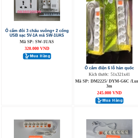
Ổ cắm đôi 3 chấu vuông+ 2 cổng
USB sạc 5V-1A mã SW-1UAS
Mã SP: SW-1UAS
320.000 VND
Ổ cắm điện 6 lỗ hàn quốc
Kích thước: 51x321x41
Mã SP: DM2225/ DYM-G6C /Lu
3m
245.000 VND