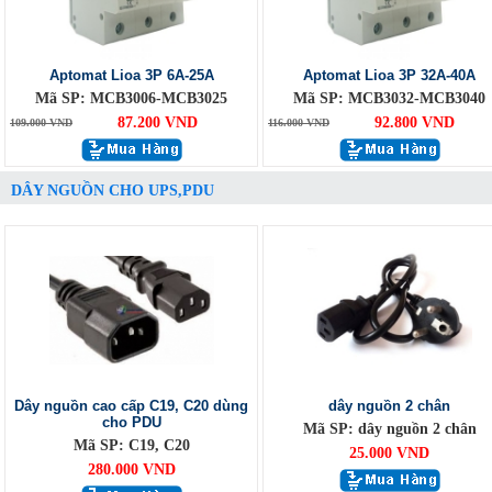
Aptomat Lioa 3P 6A-25A
Aptomat Lioa 3P 32A-40A
Mã SP: MCB3006-MCB3025
Mã SP: MCB3032-MCB3040
87.200 VND
92.800 VND
109.000 VND
116.000 VND
DÂY NGUỒN CHO UPS,PDU
Dây nguồn cao cấp C19, C20 dùng
dây nguồn 2 chân
cho PDU
Mã SP: dây nguồn 2 chân
Mã SP: C19, C20
25.000 VND
280.000 VND