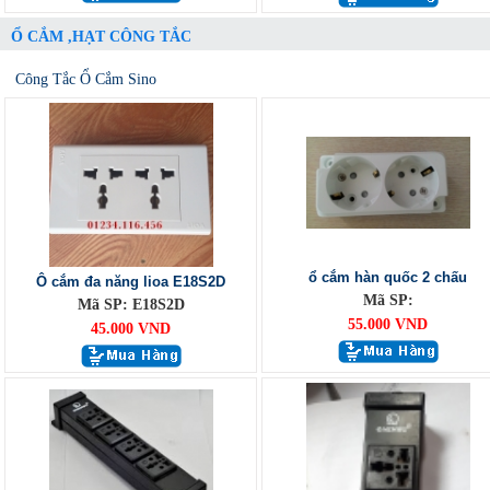
Ổ CẮM ,HẠT CÔNG TẮC
Công Tắc Ổ Cắm Sino
ổ cắm hàn quốc 2 chấu
Ô cắm đa năng lioa E18S2D
Mã SP:
Mã SP: E18S2D
55.000 VND
45.000 VND