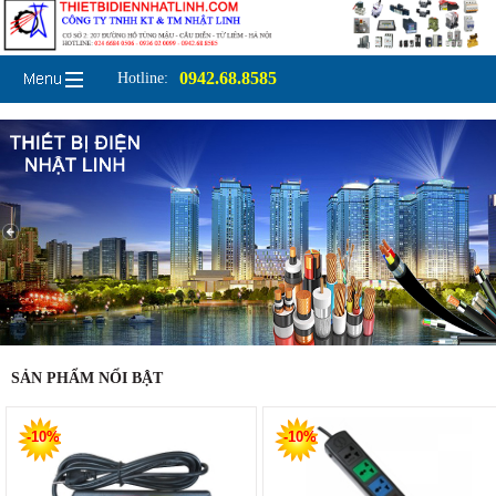
0942.68.8585
Hotline:
SẢN PHẨM NỔI BẬT
-10%
-10%