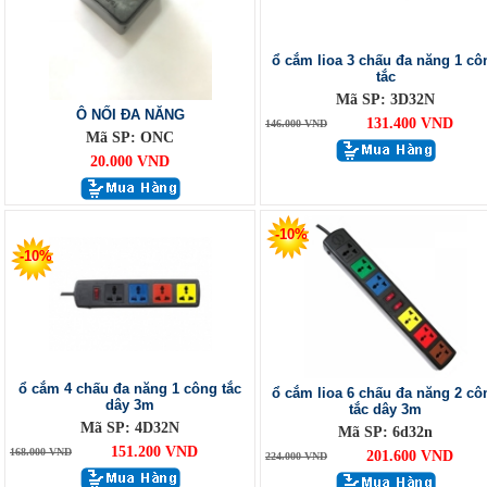
ổ cắm lioa 3 chấu đa năng 1 cô
tắc
Mã SP: 3D32N
Ô NỐI ĐA NĂNG
131.400 VND
146.000 VND
Mã SP: ONC
20.000 VND
-10%
-10%
ổ cắm 4 chấu đa năng 1 công tắc
ổ cắm lioa 6 chấu đa năng 2 cô
dây 3m
tắc dây 3m
Mã SP: 4D32N
Mã SP: 6d32n
151.200 VND
168.000 VND
201.600 VND
224.000 VND