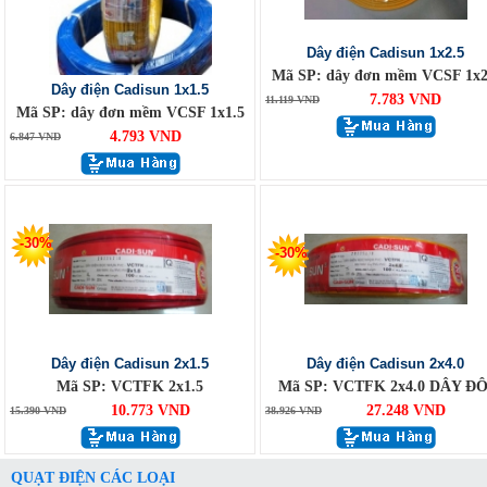
Dây điện Cadisun 1x2.5
Mã SP: dây đơn mềm VCSF 1x2
Dây điện Cadisun 1x1.5
7.783 VND
11.119 VND
Mã SP: dây đơn mềm VCSF 1x1.5
4.793 VND
6.847 VND
-30%
-30%
Dây điện Cadisun 2x1.5
Dây điện Cadisun 2x4.0
Mã SP: VCTFK 2x1.5
Mã SP: VCTFK 2x4.0 DÂY ĐÔ
10.773 VND
27.248 VND
15.390 VND
38.926 VND
QUẠT ĐIỆN CÁC LOẠI