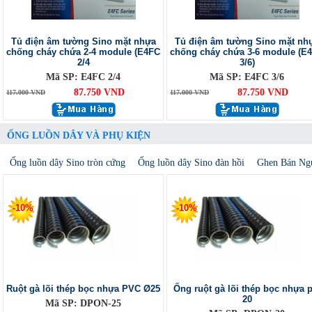
Tủ điện âm tường Sino mặt nhựa
Tủ điện âm tường Sino mặt nh
chống cháy chứa 2-4 module (E4FC
chống cháy chứa 3-6 module (E
2/4
3/6)
Mã SP: E4FC 2/4
Mã SP: E4FC 3/6
87.750 VND
87.750 VND
117.000 VND
117.000 VND
ỐNG LUỒN DÂY VÀ PHỤ KIỆN
Ống luồn dây Sino tròn cứng
Ống luồn dây Sino đàn hồi
Ghen Bán Ng
-10%
-10%
Ruột gà lõi thép bọc nhựa PVC Ø25
Ống ruột gà lõi thép bọc nhựa p
20
Mã SP: DPON-25