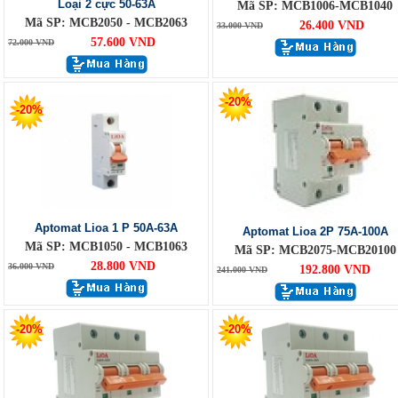
Loại 2 cực 50-63A
Mã SP: MCB1006-MCB1040
Mã SP: MCB2050 - MCB2063
26.400 VND
33.000 VND
57.600 VND
72.000 VND
-20%
-20%
Aptomat Lioa 1 P 50A-63A
Aptomat Lioa 2P 75A-100A
Mã SP: MCB1050 - MCB1063
Mã SP: MCB2075-MCB20100
28.800 VND
36.000 VND
192.800 VND
241.000 VND
-20%
-20%