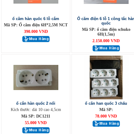
ổ căm hàn quốc 6 lỗ cắm
Ổ căm điện 6 lỗ 1 công tắc hà
quốc
Mã SP: Ổ cắm điện 6H*2,5M NCT
Mã SP: ổ căm điện schuko
390.000 VND
6H(1,5m)
2.150.000 VND
ổ cắn hàn quốc 2 nổi
ổ căn han quốc 3 chấu
Kích thước: dài 10 cao 4,5cm
Mã SP:
Mã SP: DC1211
78.000 VND
55.000 VND