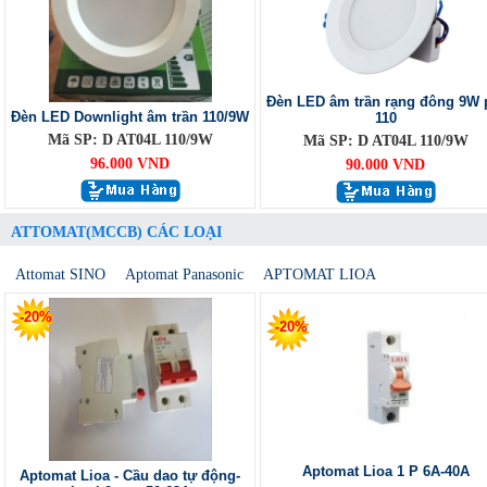
Đèn LED âm trần rạng đông 9W 
Đèn LED Downlight âm trần 110/9W
110
Mã SP: D AT04L 110/9W
Mã SP: D AT04L 110/9W
96.000 VND
90.000 VND
ATTOMAT(MCCB) CÁC LOẠI
Attomat SINO
Aptomat Panasonic
APTOMAT LIOA
-20%
-20%
Aptomat Lioa 1 P 6A-40A
Aptomat Lioa - Cầu dao tự động-