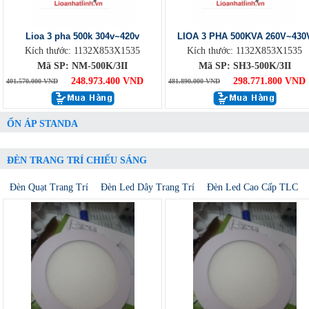
Lioa 3 pha 500k 304v~420v
LIOA 3 PHA 500KVA 260V~430
Kích thước: 1132X853X1535
Kích thước: 1132X853X1535
Mã SP: NM-500K/3II
Mã SP: SH3-500K/3II
248.973.400 VND
298.771.800 VND
401.570.000 VND
481.890.000 VND
ỔN ÁP STANDA
ĐÈN TRANG TRÍ CHIẾU SÁNG
Đèn Quạt Trang Trí
Đèn Led Dây Trang Trí
Đèn Led Cao Cấp TLC