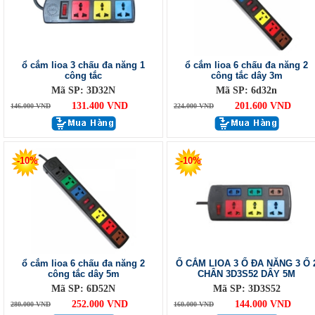
ổ cắm lioa 3 chấu đa năng 1
ổ cắm lioa 6 chấu đa năng 2
công tắc
công tắc dây 3m
Mã SP: 3D32N
Mã SP: 6d32n
131.400 VND
201.600 VND
146.000 VND
224.000 VND
-10%
-10%
ổ cắm lioa 6 chấu đa năng 2
Ổ CẮM LIOA 3 Ổ ĐA NĂNG 3 Ổ 
công tắc dây 5m
CHÂN 3D3S52 DÂY 5M
Mã SP: 6D52N
Mã SP: 3D3S52
252.000 VND
144.000 VND
280.000 VND
160.000 VND