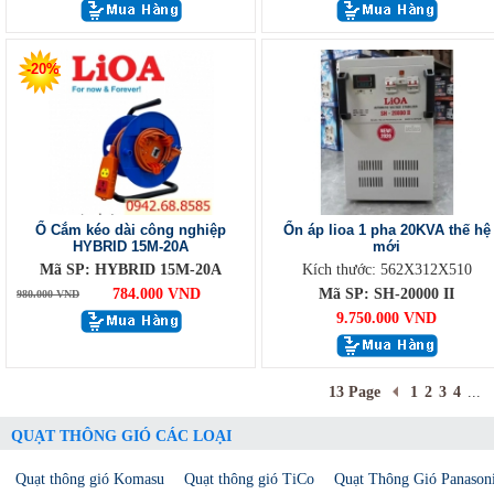
-20%
Ổ Cắm kéo dài công nghiệp
Ổn áp lioa 1 pha 20KVA thế hệ
HYBRID 15M-20A
mới
Mã SP: HYBRID 15M-20A
Kích thước: 562X312X510
784.000 VND
Mã SP: SH-20000 II
980.000 VND
9.750.000 VND
13 Page
1
2
3
4
...
QUẠT THÔNG GIÓ CÁC LOẠI
Quạt thông gió Komasu
Quạt thông gió TiCo
Quạt Thông Gió Panason