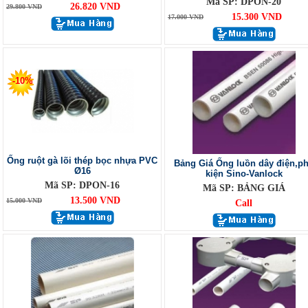
Mã SP: DPON-20
26.820 VND
29.800 VND
15.300 VND
17.000 VND
-10%
Ống ruột gà lõi thép bọc nhựa PVC
Bảng Giá Ống luồn dây điện,p
Ø16
kiện Sino-Vanlock
Mã SP: DPON-16
Mã SP: BẢNG GIÁ
13.500 VND
15.000 VND
Call