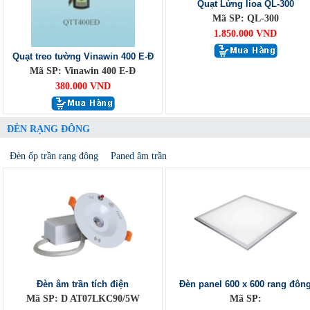
Quạt Lửng lioa QL-300
Mã SP: QL-300
1.850.000 VND
Quạt treo tường Vinawin 400 E-Đ
Mã SP: Vinawin 400 E-Đ
380.000 VND
ĐÈN RẠNG ĐÔNG
Đèn ốp trần rạng đông
Paned âm trần
Đèn âm trần tích điện
Đèn panel 600 x 600 rang đôn
Mã SP: D AT07LKC90/5W
Mã SP: