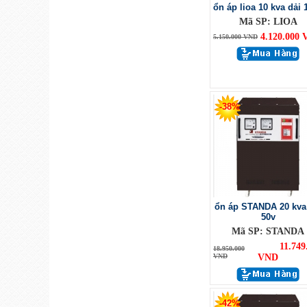
ổn áp lioa 10 kva dải 
Mã SP: LIOA
4.120.000
5.150.000 VND
-38%
ổn áp STANDA 20 kva
50v
Mã SP: STANDA
11.749.
18.950.000
VND
VND
-42%