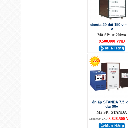
standa 20 dải 150 v ~
v
Mã SP: st 20kva
9.500.000 VND
-35%
ổn áp STANDA 7.5 k
dải 90v
Mã SP: STANDA
3.828.500
5.890.000 VND