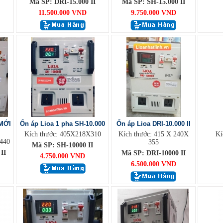
Mã SP: DRI-15.000 II
Mã SP: SH-15.000 II
11.500.000 VND
9.750.000 VND
MỚI
Ổn áp Lioa 1 pha SH-10.000
Ổn áp Lioa DRI-10.000 II
Kích thước: 405X218X310
Kích thước: 415 X 240X
Kí
440
355
Mã SP: SH-10000 II
II
Mã SP: DRI-10000 II
4.750.000 VND
6.500.000 VND