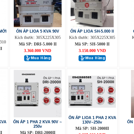
MỚI
ỔN ÁP LIOA 5 KVA 90V
ỔN ÁP LIOA SH-5.000 II
Kích thước: 305X225X305
Kích thước: 305X225X305
K
310
Mã SP: DRI-5.000 II
Mã SP: SH-5000 II
I
3.360.000 VND
3.150.000 VND
ỔN ÁP LIOA 1 PHA 2 KVA
KVA
ỔN ÁP 1 PHA 2 KVA 90V ~
ỔN 
130V~250v
250v
Mã SP: SH-2000II
I
Mã SP: DRI-2000II