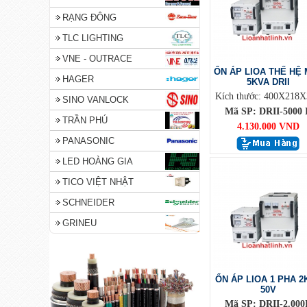
RẠNG ĐÔNG
TLC LIGHTING
VNE - OUTRACE
ỔN ÁP LIOA THẾ HỆ 
HAGER
5KVA DRII
Kích thước: 400X218X
SINO VANLOCK
Mã SP: DRII-5000 I
TRẦN PHÚ
4.130.000 VND
PANASONIC
LED HOÀNG GIA
TICO VIỆT NHẬT
SCHNEIDER
GRINEU
ỔN ÁP LIOA 1 PHA 2
50V
Mã SP: DRII-2.000I