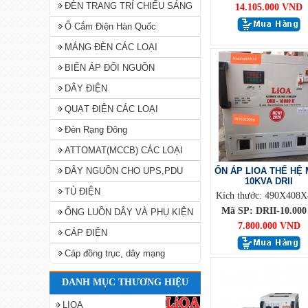
ĐÈN TRANG TRÍ CHIẾU SÁNG
14.105.000 VND
Ổ Cắm Điện Hàn Quốc
MÁNG ĐÈN CÁC LOẠI
BIẾN ÁP ĐỔI NGUỒN
DÂY ĐIỆN
QUẠT ĐIỆN CÁC LOẠI
Đèn Rạng Đông
ATTOMAT(MCCB) CÁC LOẠI
DÂY NGUỒN CHO UPS,PDU
ỔN ÁP LIOA THẾ HỆ 
10KVA DRII
TỦ ĐIỆN
Kích thước: 490X408X
Mã SP: DRII-10.000 
ỐNG LUỒN DÂY VÀ PHỤ KIỆN
7.800.000 VND
CÁP ĐIỆN
Cáp đồng trục, dây mạng
DANH MỤC THƯƠNG HIỆU
LIOA