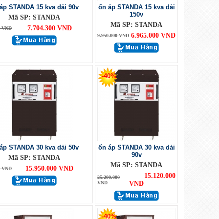
áp STANDA 15 kva dải 90v
ổn áp STANDA 15 kva dải
150v
Mã SP: STANDA
Mã SP: STANDA
7.704.300 VND
0 VND
6.965.000 VND
9.950.000 VND
-40%
áp STANDA 30 kva dải 50v
ổn áp STANDA 30 kva dải
90v
Mã SP: STANDA
Mã SP: STANDA
15.950.000 VND
0 VND
15.120.000
25.200.000
VND
VND
-40%