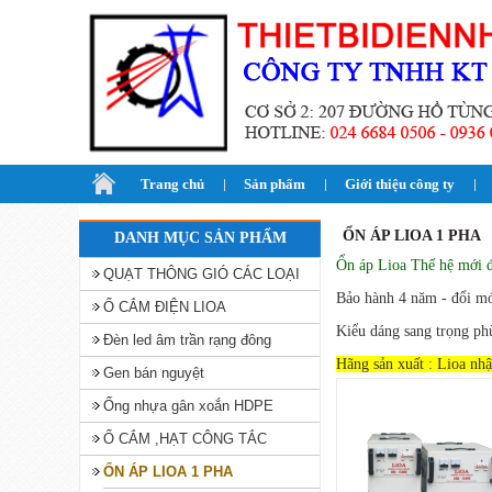
Trang chủ
Sản phẩm
Giới thiệu công ty
ỔN ÁP LIOA 1 PHA
DANH MỤC SẢN PHẨM
Ổn áp Lioa Thế hệ mới 
QUẠT THÔNG GIÓ CÁC LOẠI
Bảo hành 4 năm - đổi m
Ổ CẮM ĐIỆN LIOA
Kiểu dáng sang trọng phù
Đèn led âm trần rạng đông
Hãng sản xuất : Lioa nhậ
Gen bán nguyệt
Ống nhựa gân xoắn HDPE
Ổ CẮM ,HẠT CÔNG TẮC
ỔN ÁP LIOA 1 PHA