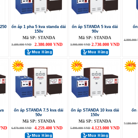
 250
ổn áp 1 pha 5 kva standa dải
ổn áp STANDA 5 kva dải
ổn
150v
90v
Mã SP: STANDA
Mã SP: STANDA
4.800.000
2.380.000 VND
2.730.000 VND
3.400.000 VND
3.900.000 VND
-38%
-30%
-40%
va
ổn áp STANDA 7.5 kva dải
ổn áp STANDA 10 kva dải
ổn 
50v
150v
Mã SP: STANDA
Mã SP: STANDA
7.580.000
 VND
4.259.400 VND
4.123.000 VND
6.870.000 VND
5.890.000 VND