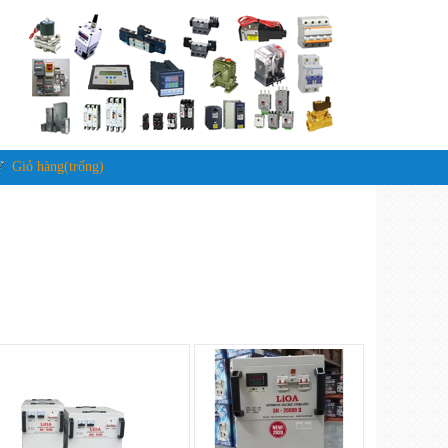
Giỏ hàng(trống)