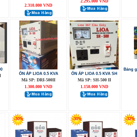
2.295.000 VND
2.310.000 VND
00
Bảng g
ỔN ÁP LIOA 0.5 KVA
ỔN ÁP LIOA 0.5 KVA SH
I
Mã SP: DRI-500II
Mã SP: SH-500 II
1.300.000 VND
1.150.000 VND
-30%
-30%
-32%