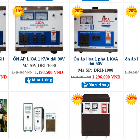
-15%
-20%
-20%
SH
ỔN ÁP LIOA 1 KVA dải 90V
Ổn áp lioa 1 pha 1 KVA
ổn áp l
dải 50V
Mã SP: DRI-1000
Mã SP: DRII-1000
1.198.500 VND
1.410.000 VND
5.150.000
 VND
1.296.000 VND
1.620.000 VND
-39%
-39%