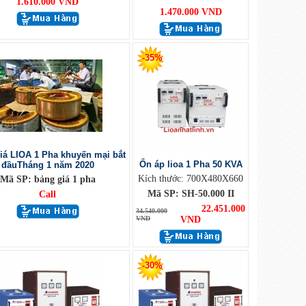
1.610.000 VND
1.470.000 VND
-35%
iá LIOA 1 Pha khuyến mại bắt
Ổn áp lioa 1 Pha 50 KVA
đầuTháng 1 năm 2020
Kích thước: 700X480X660
Mã SP: bảng giá 1 pha
Mã SP: SH-50.000 II
Call
22.451.000
34.540.000
VND
VND
-30%