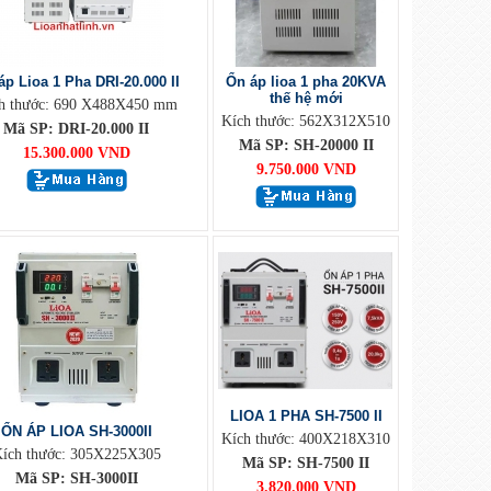
áp Lioa 1 Pha DRI-20.000 II
Ổn áp lioa 1 pha 20KVA
thế hệ mới
h thước: 690 X488X450 mm
Kích thước: 562X312X510
Mã SP: DRI-20.000 II
Mã SP: SH-20000 II
15.300.000 VND
9.750.000 VND
LIOA 1 PHA SH-7500 II
ỔN ÁP LIOA SH-3000II
Kích thước: 400X218X310
ích thước: 305X225X305
Mã SP: SH-7500 II
Mã SP: SH-3000II
3.820.000 VND