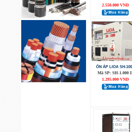
2.550.000 VND
ỔN ÁP LIOA SH-10
Mã SP: SH-1.000 I
1.295.000 VND