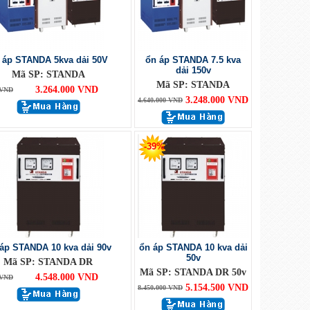
 áp STANDA 5kva dải 50V
ổn áp STANDA 7.5 kva
dải 150v
Mã SP: STANDA
Mã SP: STANDA
3.264.000 VND
 VND
3.248.000 VND
4.640.000 VND
-39%
áp STANDA 10 kva dải 90v
ổn áp STANDA 10 kva dải
50v
Mã SP: STANDA DR
Mã SP: STANDA DR 50v
4.548.000 VND
 VND
5.154.500 VND
8.450.000 VND