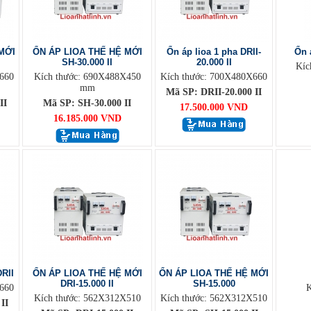
MỚI
ỔN ÁP LIOA THẾ HỆ MỚI
Ổn áp lioa 1 pha DRII-
Ổn 
SH-30.000 II
20.000 II
Kíc
660
Kích thước: 690X488X450
Kích thước: 700X480X660
mm
Mã SP: DRII-20.000 II
II
Mã SP: SH-30.000 II
17.500.000 VND
16.185.000 VND
RII
ỔN ÁP LIOA THẾ HỆ MỚI
ỔN ÁP LIOA THẾ HỆ MỚI
DRI-15.000 II
SH-15.000
660
K
Kích thước: 562X312X510
Kích thước: 562X312X510
II