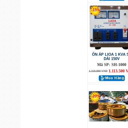
-15%
ỔN ÁP LIOA 1 KVA 
DẢI 150V
Mã SP: SH-1000
1.113.500
1.310.000 VND
-20%