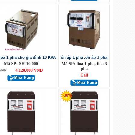
ioa 1 pha cho gia đình 10 KVA
ổn áp 1 pha ,ổn áp 3 pha
Mã SP: SH-10.000
Mã SP: lioa 1 pha, lioa 3
pha
4.120.000 VND
 VND
Call
-30%