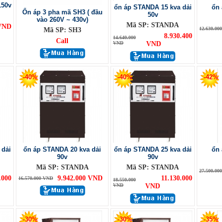
150v
ổn áp STANDA 15 kva dải
ổn 
Ổn áp 3 pha mã SH3 ( đầu
50v
vào 260V ~ 430v)
Mã SP: STANDA
 VND
12.630.00
Mã SP: SH3
8.930.400
14.640.000
Call
VND
VND
-40%
-40%
-42%
 dải
ổn áp STANDA 20 kva dải
ổn áp STANDA 25 kva dải
ổn 
90v
90v
Mã SP: STANDA
Mã SP: STANDA
27.500.00
000
9.942.000 VND
11.130.000
16.570.000 VND
18.550.000
VND
VND
-30%
-30%
-35%