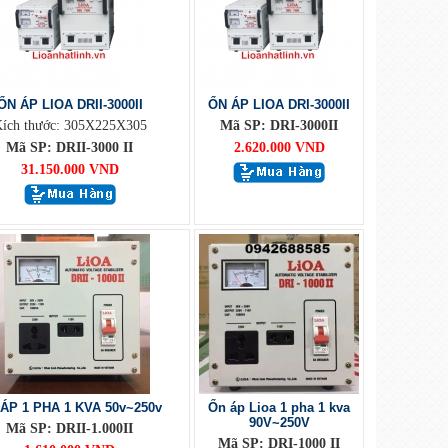
ỔN ÁP LIOA DRII-3000II
ỔN ÁP LIOA DRI-3000II
ích thước: 305X225X305
Mã SP: DRI-3000II
Mã SP: DRII-3000 II
2.620.000 VND
31.150.000 VND
ÁP 1 PHA 1 KVA 50v~250v
Ổn áp Lioa 1 pha 1 kva
90V~250V
Mã SP: DRII-1.000II
Mã SP: DRI-1000 II