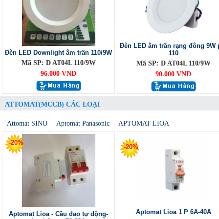
Đèn LED âm trần rạng đông 9W 
Đèn LED Downlight âm trần 110/9W
110
Mã SP: D AT04L 110/9W
Mã SP: D AT04L 110/9W
96.000 VND
90.000 VND
ATTOMAT(MCCB) CÁC LOẠI
Attomat SINO
Aptomat Panasonic
APTOMAT LIOA
-20%
-20%
Aptomat Lioa 1 P 6A-40A
Aptomat Lioa - Cầu dao tự động-