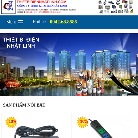
0942.68.8585
Hotline:
SẢN PHẨM NỔI BẬT
-10%
-10%