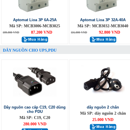
Aptomat Lioa 3P 6A-25A
Aptomat Lioa 3P 32A-40A
Mã SP: MCB3006-MCB3025
Mã SP: MCB3032-MCB3040
87.200 VND
92.800 VND
109.000 VND
116.000 VND
DÂY NGUỒN CHO UPS,PDU
Dây nguồn cao cấp C19, C20 dùng
dây nguồn 2 chân
cho PDU
Mã SP: dây nguồn 2 chân
Mã SP: C19, C20
25.000 VND
280.000 VND