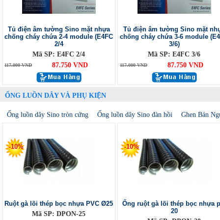
Tủ điện âm tường Sino mặt nhựa
Tủ điện âm tường Sino mặt nh
chống cháy chứa 2-4 module (E4FC
chống cháy chứa 3-6 module (E
2/4
3/6)
Mã SP: E4FC 2/4
Mã SP: E4FC 3/6
87.750 VND
87.750 VND
117.000 VND
117.000 VND
ỐNG LUỒN DÂY VÀ PHỤ KIỆN
Ống luồn dây Sino tròn cứng
Ống luồn dây Sino đàn hồi
Ghen Bán Ng
-10%
-10%
Ruột gà lõi thép bọc nhựa PVC Ø25
Ống ruột gà lõi thép bọc nhựa p
20
Mã SP: DPON-25