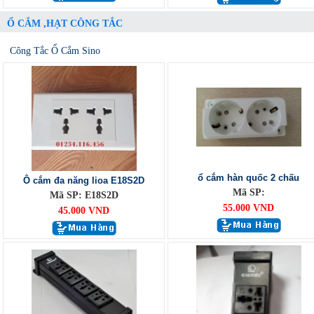
Ổ CẮM ,HẠT CÔNG TẮC
Công Tắc Ổ Cắm Sino
ổ cắm hàn quốc 2 chấu
Ô cắm đa năng lioa E18S2D
Mã SP:
Mã SP: E18S2D
55.000 VND
45.000 VND