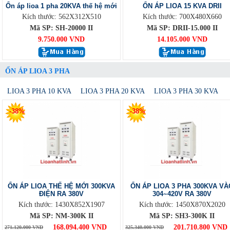
Ổn áp lioa 1 pha 20KVA thế hệ mới
ỔN ÁP LIOA 15 KVA DRII
Kích thước: 562X312X510
Kích thước: 700X480X660
Mã SP: SH-20000 II
Mã SP: DRII-15.000 II
9.750.000 VND
14.105.000 VND
ỔN ÁP LIOA 3 PHA
LIOA 3 PHA 10 KVA
LIOA 3 PHA 20 KVA
LIOA 3 PHA 30 KVA
-38%
-38%
ỔN ÁP LIOA THẾ HỆ MỚI 300KVA
ỔN ÁP LIOA 3 PHA 300KVA VÀ
ĐIỆN RA 380V
304~420V RA 380V
Kích thước: 1430X852X1907
Kích thước: 1450X870X2020
Mã SP: NM-300K II
Mã SP: SH3-300K II
168.094.400 VND
201.710.800 VND
271.120.000 VND
325.340.000 VND