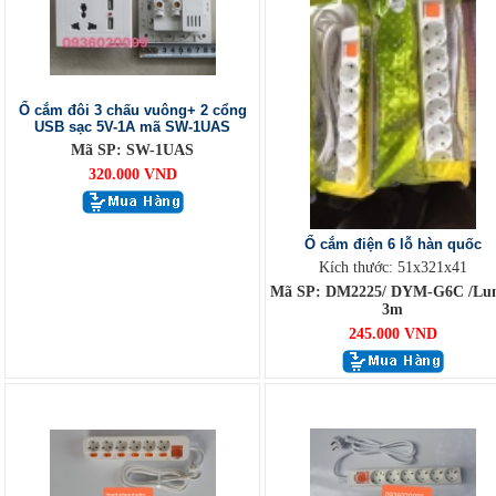
Ổ cắm đôi 3 chấu vuông+ 2 cổng
USB sạc 5V-1A mã SW-1UAS
Mã SP: SW-1UAS
320.000 VND
Ổ cắm điện 6 lỗ hàn quốc
Kích thước: 51x321x41
Mã SP: DM2225/ DYM-G6C /Lu
3m
245.000 VND