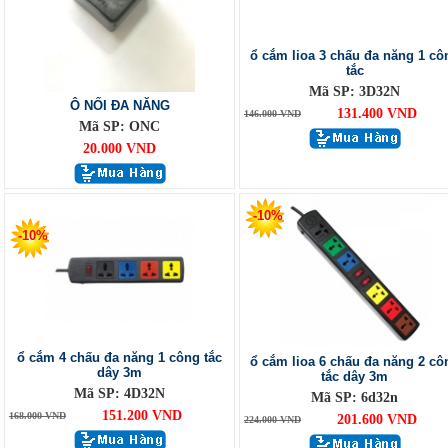
ổ cắm lioa 3 chấu đa năng 1 cô
tắc
Mã SP: 3D32N
Ô NỐI ĐA NĂNG
131.400 VND
146.000 VND
Mã SP: ONC
20.000 VND
-10%
-10%
ổ cắm 4 chấu đa năng 1 công tắc
ổ cắm lioa 6 chấu đa năng 2 cô
dây 3m
tắc dây 3m
Mã SP: 4D32N
Mã SP: 6d32n
151.200 VND
168.000 VND
201.600 VND
224.000 VND