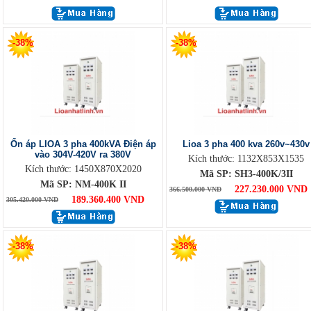
-38%
-38%
Ổn áp LIOA 3 pha 400kVA Điện áp
Lioa 3 pha 400 kva 260v~430v
vào 304V-420V ra 380V
Kích thước: 1132X853X1535
Kích thước: 1450X870X2020
Mã SP: SH3-400K/3II
Mã SP: NM-400K II
227.230.000 VND
366.500.000 VND
189.360.400 VND
305.420.000 VND
-38%
-38%