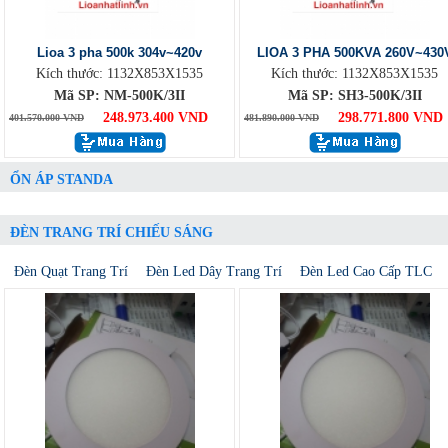
Lioa 3 pha 500k 304v~420v
LIOA 3 PHA 500KVA 260V~430
Kích thước: 1132X853X1535
Kích thước: 1132X853X1535
Mã SP: NM-500K/3II
Mã SP: SH3-500K/3II
248.973.400 VND
298.771.800 VND
401.570.000 VND
481.890.000 VND
ỔN ÁP STANDA
ĐÈN TRANG TRÍ CHIẾU SÁNG
Đèn Quạt Trang Trí
Đèn Led Dây Trang Trí
Đèn Led Cao Cấp TLC