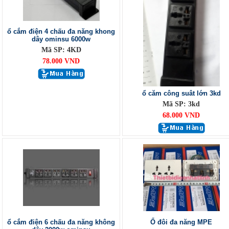
ổ cắm điện 4 chấu đa năng khong
dây ominsu 6000w
Mã SP: 4KD
78.000 VND
ổ căm công suât lớn 3kd
Mã SP: 3kd
68.000 VND
ổ cắm điện 6 chấu đa năng không
Ổ đôi đa năng MPE