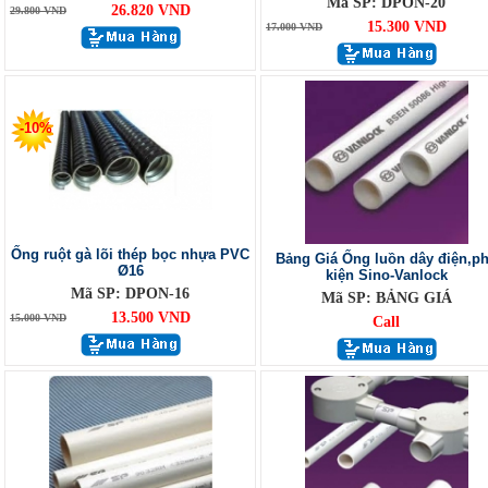
Mã SP: DPON-20
26.820 VND
29.800 VND
15.300 VND
17.000 VND
-10%
Ống ruột gà lõi thép bọc nhựa PVC
Bảng Giá Ống luồn dây điện,p
Ø16
kiện Sino-Vanlock
Mã SP: DPON-16
Mã SP: BẢNG GIÁ
13.500 VND
15.000 VND
Call