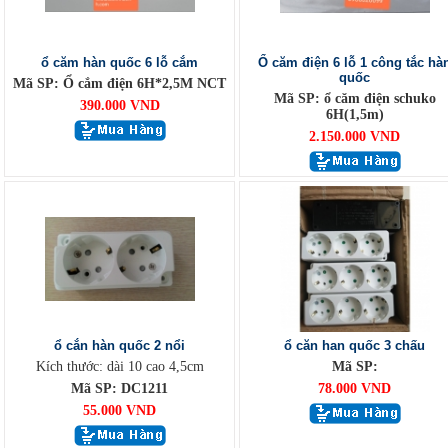
ổ căm hàn quốc 6 lỗ cắm
Ổ căm điện 6 lỗ 1 công tắc hà
quốc
Mã SP: Ổ cắm điện 6H*2,5M NCT
Mã SP: ổ căm điện schuko
390.000 VND
6H(1,5m)
2.150.000 VND
ổ cắn hàn quốc 2 nổi
ổ căn han quốc 3 chấu
Kích thước: dài 10 cao 4,5cm
Mã SP:
Mã SP: DC1211
78.000 VND
55.000 VND