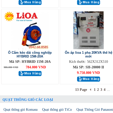
-20%
Ổ Cắm kéo dài công nghiệp
Ổn áp lioa 1 pha 20KVA thế hệ
HYBRID 15M-20A
mới
Mã SP: HYBRID 15M-20A
Kích thước: 562X312X510
784.000 VND
Mã SP: SH-20000 II
980.000 VND
9.750.000 VND
13 Page
1
2
3
4
...
QUẠT THÔNG GIÓ CÁC LOẠI
Quạt thông gió Komasu
Quạt thông gió TiCo
Quạt Thông Gió Panason