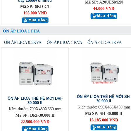
dây 2000w ominsu
Mã SP: A20UESM2N
Mã SP: 6KD-CT
44.000 VND
105.000 VND
ỔN ÁP LIOA 1 PHA
ỔN ÁP LIOA 0.5KVA
ỔN ÁP LIOA 1 KVA
ỔN ÁP LIOA 2KVA
ỔN ÁP LIOA THẾ HỆ MỚI SH-
ỔN ÁP LIOA THẾ HỆ MỚI DRI-
30.000 II
30.000 II
Kích thước: 690X488X450 mm
Kích thước: 700X480X660 mm
Mã SP: SH-30.000 II
Mã SP: DRI-30.000 II
16.185.000 VND
22.500.000 VND