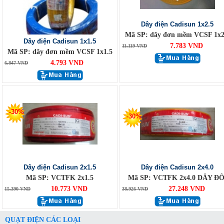
Dây điện Cadisun 1x2.5
Mã SP: dây đơn mềm VCSF 1x2
Dây điện Cadisun 1x1.5
7.783 VND
11.119 VND
Mã SP: dây đơn mềm VCSF 1x1.5
4.793 VND
6.847 VND
-30%
-30%
Dây điện Cadisun 2x1.5
Dây điện Cadisun 2x4.0
Mã SP: VCTFK 2x1.5
Mã SP: VCTFK 2x4.0 DÂY ĐÔ
10.773 VND
27.248 VND
15.390 VND
38.926 VND
QUẠT ĐIỆN CÁC LOẠI