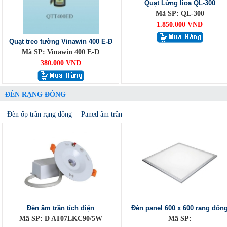
Quạt Lửng lioa QL-300
Mã SP: QL-300
1.850.000 VND
Quạt treo tường Vinawin 400 E-Đ
Mã SP: Vinawin 400 E-Đ
380.000 VND
ĐÈN RẠNG ĐÔNG
Đèn ốp trần rạng đông
Paned âm trần
Đèn âm trần tích điện
Đèn panel 600 x 600 rang đôn
Mã SP: D AT07LKC90/5W
Mã SP: