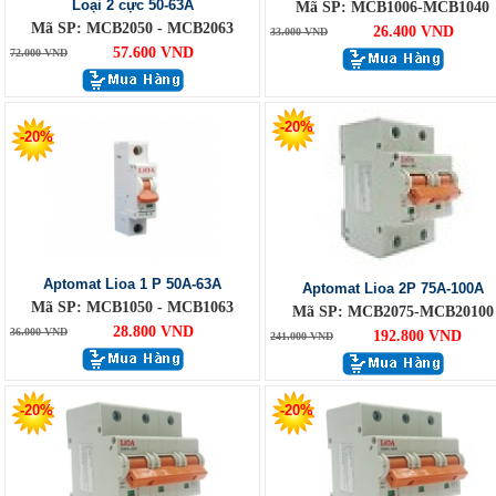
Loại 2 cực 50-63A
Mã SP: MCB1006-MCB1040
Mã SP: MCB2050 - MCB2063
26.400 VND
33.000 VND
57.600 VND
72.000 VND
-20%
-20%
Aptomat Lioa 1 P 50A-63A
Aptomat Lioa 2P 75A-100A
Mã SP: MCB1050 - MCB1063
Mã SP: MCB2075-MCB20100
28.800 VND
36.000 VND
192.800 VND
241.000 VND
-20%
-20%