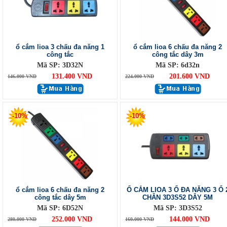
ổ cắm lioa 3 chấu đa năng 1
ổ cắm lioa 6 chấu đa năng 2
công tắc
công tắc dây 3m
Mã SP: 3D32N
Mã SP: 6d32n
131.400 VND
201.600 VND
146.000 VND
224.000 VND
-10%
-10%
ổ cắm lioa 6 chấu đa năng 2
Ổ CẮM LIOA 3 Ổ ĐA NĂNG 3 Ổ 
công tắc dây 5m
CHÂN 3D3S52 DÂY 5M
Mã SP: 6D52N
Mã SP: 3D3S52
252.000 VND
144.000 VND
280.000 VND
160.000 VND