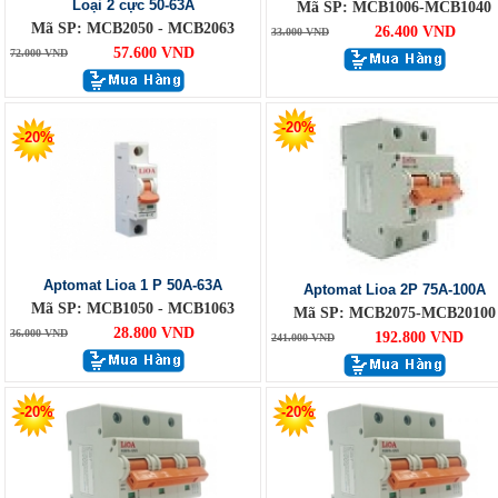
Loại 2 cực 50-63A
Mã SP: MCB1006-MCB1040
Mã SP: MCB2050 - MCB2063
26.400 VND
33.000 VND
57.600 VND
72.000 VND
-20%
-20%
Aptomat Lioa 1 P 50A-63A
Aptomat Lioa 2P 75A-100A
Mã SP: MCB1050 - MCB1063
Mã SP: MCB2075-MCB20100
28.800 VND
36.000 VND
192.800 VND
241.000 VND
-20%
-20%