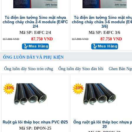
Tủ điện âm tường Sino mặt nhựa
Tủ điện âm tường Sino mặt nh
chống cháy chứa 2-4 module (E4FC
chống cháy chứa 3-6 module (E
2/4
3/6)
Mã SP: E4FC 2/4
Mã SP: E4FC 3/6
87.750 VND
87.750 VND
117.000 VND
117.000 VND
ỐNG LUỒN DÂY VÀ PHỤ KIỆN
Ống luồn dây Sino tròn cứng
Ống luồn dây Sino đàn hồi
Ghen Bán Ng
-10%
-10%
Ruột gà lõi thép bọc nhựa PVC Ø25
Ống ruột gà lõi thép bọc nhựa p
20
Mã SP: DPON-25