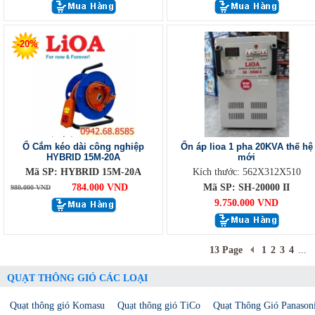
-20%
Ổ Cắm kéo dài công nghiệp
Ổn áp lioa 1 pha 20KVA thế hệ
HYBRID 15M-20A
mới
Mã SP: HYBRID 15M-20A
Kích thước: 562X312X510
784.000 VND
Mã SP: SH-20000 II
980.000 VND
9.750.000 VND
13 Page
1
2
3
4
...
QUẠT THÔNG GIÓ CÁC LOẠI
Quạt thông gió Komasu
Quạt thông gió TiCo
Quạt Thông Gió Panason