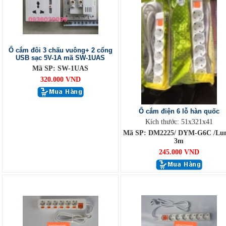
Ổ cắm đôi 3 chấu vuông+ 2 cổng
USB sạc 5V-1A mã SW-1UAS
Mã SP: SW-1UAS
320.000 VND
Ổ cắm điện 6 lỗ hàn quốc
Kích thước: 51x321x41
Mã SP: DM2225/ DYM-G6C /Lu
3m
245.000 VND