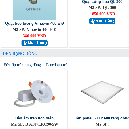
Quạt Lửng lioa QL-300
Mã SP: QL-300
1.850.000 VND
Quạt treo tường Vinawin 400 E-Đ
Mã SP: Vinawin 400 E-Đ
380.000 VND
ĐÈN RẠNG ĐÔNG
Đèn ốp trần rạng đông
Paned âm trần
Đèn âm trần tích điện
Đèn panel 600 x 600 rang đôn
Mã SP: D AT07LKC90/5W
Mã SP: