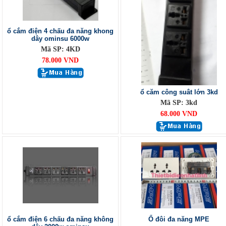
ổ cắm điện 4 chấu đa năng khong
dây ominsu 6000w
Mã SP: 4KD
78.000 VND
ổ căm công suât lớn 3kd
Mã SP: 3kd
68.000 VND
ổ cắm điện 6 chấu đa năng không
Ổ đôi đa năng MPE