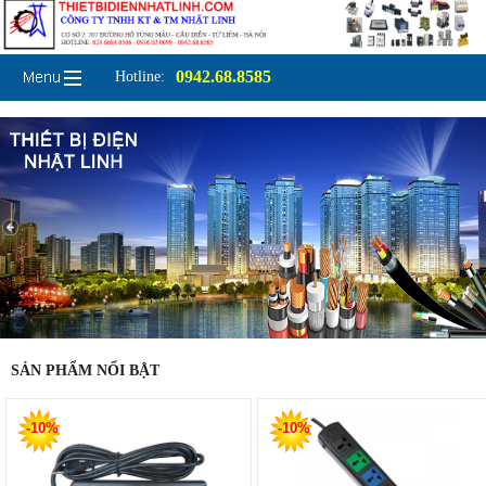
0942.68.8585
Hotline:
SẢN PHẨM NỔI BẬT
-10%
-10%