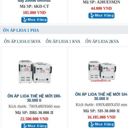
dây 2000w ominsu
Mã SP: A20UESM2N
Mã SP: 6KD-CT
44.000 VND
105.000 VND
ỔN ÁP LIOA 1 PHA
ỔN ÁP LIOA 0.5KVA
ỔN ÁP LIOA 1 KVA
ỔN ÁP LIOA 2KVA
ỔN ÁP LIOA THẾ HỆ MỚI SH-
ỔN ÁP LIOA THẾ HỆ MỚI DRI-
30.000 II
30.000 II
Kích thước: 690X488X450 mm
Kích thước: 700X480X660 mm
Mã SP: SH-30.000 II
Mã SP: DRI-30.000 II
16.185.000 VND
22.500.000 VND