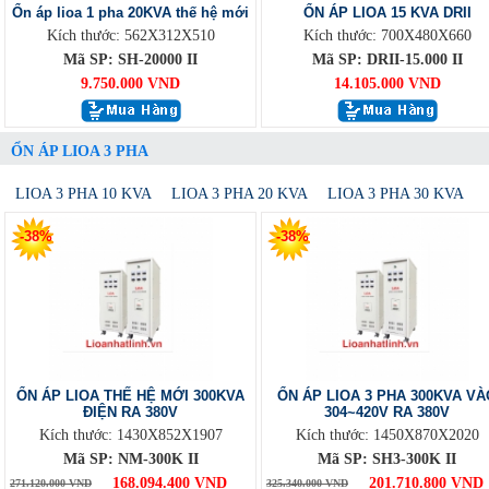
Ổn áp lioa 1 pha 20KVA thế hệ mới
ỔN ÁP LIOA 15 KVA DRII
Kích thước: 562X312X510
Kích thước: 700X480X660
Mã SP: SH-20000 II
Mã SP: DRII-15.000 II
9.750.000 VND
14.105.000 VND
ỔN ÁP LIOA 3 PHA
LIOA 3 PHA 10 KVA
LIOA 3 PHA 20 KVA
LIOA 3 PHA 30 KVA
-38%
-38%
ỔN ÁP LIOA THẾ HỆ MỚI 300KVA
ỔN ÁP LIOA 3 PHA 300KVA VÀ
ĐIỆN RA 380V
304~420V RA 380V
Kích thước: 1430X852X1907
Kích thước: 1450X870X2020
Mã SP: NM-300K II
Mã SP: SH3-300K II
168.094.400 VND
201.710.800 VND
271.120.000 VND
325.340.000 VND