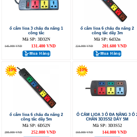
ổ cắm lioa 3 chấu đa năng 1
ổ cắm lioa 6 chấu đa năng 2
công tắc
công tắc dây 3m
Mã SP: 3D32N
Mã SP: 6d32n
131.400 VND
201.600 VND
146.000 VND
224.000 VND
-10%
-10%
ổ cắm lioa 6 chấu đa năng 2
Ổ CẮM LIOA 3 Ổ ĐA NĂNG 3 Ổ 
công tắc dây 5m
CHÂN 3D3S52 DÂY 5M
Mã SP: 6D52N
Mã SP: 3D3S52
252.000 VND
144.000 VND
280.000 VND
160.000 VND