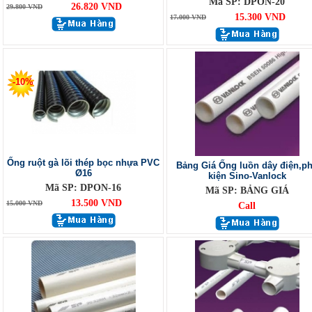
Mã SP: DPON-20
26.820 VND
29.800 VND
15.300 VND
17.000 VND
-10%
Ống ruột gà lõi thép bọc nhựa PVC
Bảng Giá Ống luồn dây điện,p
Ø16
kiện Sino-Vanlock
Mã SP: DPON-16
Mã SP: BẢNG GIÁ
13.500 VND
15.000 VND
Call