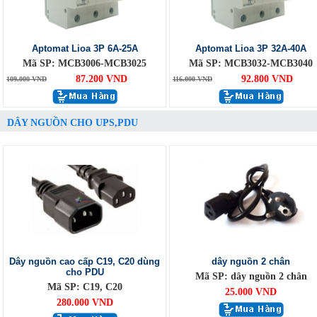
Aptomat Lioa 3P 6A-25A
Aptomat Lioa 3P 32A-40A
Mã SP: MCB3006-MCB3025
Mã SP: MCB3032-MCB3040
87.200 VND
92.800 VND
109.000 VND
116.000 VND
DÂY NGUỒN CHO UPS,PDU
Dây nguồn cao cấp C19, C20 dùng
dây nguồn 2 chân
cho PDU
Mã SP: dây nguồn 2 chân
Mã SP: C19, C20
25.000 VND
280.000 VND