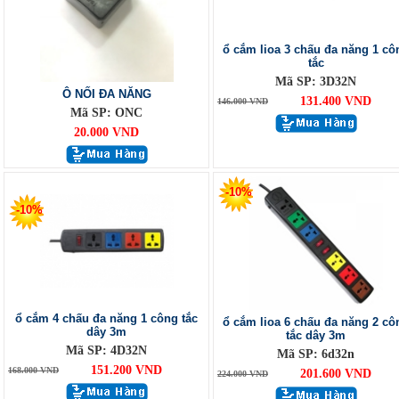
ổ cắm lioa 3 chấu đa năng 1 cô
tắc
Mã SP: 3D32N
Ô NỐI ĐA NĂNG
131.400 VND
146.000 VND
Mã SP: ONC
20.000 VND
-10%
-10%
ổ cắm 4 chấu đa năng 1 công tắc
ổ cắm lioa 6 chấu đa năng 2 cô
dây 3m
tắc dây 3m
Mã SP: 4D32N
Mã SP: 6d32n
151.200 VND
168.000 VND
201.600 VND
224.000 VND