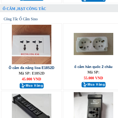
Ổ CẮM ,HẠT CÔNG TẮC
Công Tắc Ổ Cắm Sino
ổ cắm hàn quốc 2 chấu
Ô cắm đa năng lioa E18S2D
Mã SP:
Mã SP: E18S2D
55.000 VND
45.000 VND