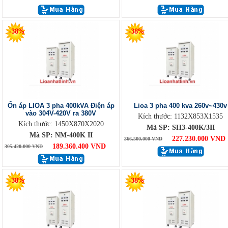
-38%
-38%
Ổn áp LIOA 3 pha 400kVA Điện áp
Lioa 3 pha 400 kva 260v~430v
vào 304V-420V ra 380V
Kích thước: 1132X853X1535
Kích thước: 1450X870X2020
Mã SP: SH3-400K/3II
Mã SP: NM-400K II
227.230.000 VND
366.500.000 VND
189.360.400 VND
305.420.000 VND
-38%
-38%