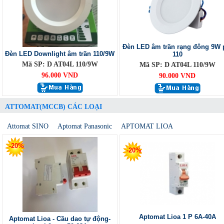
Đèn LED âm trần rạng đông 9W 
Đèn LED Downlight âm trần 110/9W
110
Mã SP: D AT04L 110/9W
Mã SP: D AT04L 110/9W
96.000 VND
90.000 VND
ATTOMAT(MCCB) CÁC LOẠI
Attomat SINO
Aptomat Panasonic
APTOMAT LIOA
-20%
-20%
Aptomat Lioa 1 P 6A-40A
Aptomat Lioa - Cầu dao tự động-