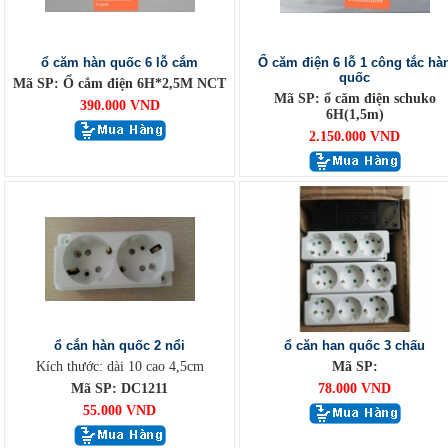
ổ căm hàn quốc 6 lỗ cắm
Ổ căm điện 6 lỗ 1 công tắc hà
quốc
Mã SP: Ổ cắm điện 6H*2,5M NCT
Mã SP: ổ căm điện schuko
390.000 VND
6H(1,5m)
2.150.000 VND
ổ cắn hàn quốc 2 nổi
ổ căn han quốc 3 chấu
Kích thước: dài 10 cao 4,5cm
Mã SP:
Mã SP: DC1211
78.000 VND
55.000 VND