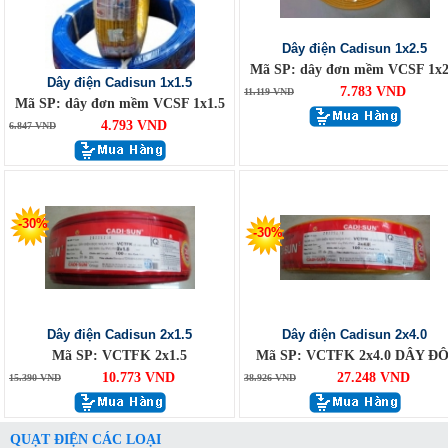
Dây điện Cadisun 1x2.5
Mã SP: dây đơn mềm VCSF 1x2
Dây điện Cadisun 1x1.5
7.783 VND
11.119 VND
Mã SP: dây đơn mềm VCSF 1x1.5
4.793 VND
6.847 VND
-30%
-30%
Dây điện Cadisun 2x1.5
Dây điện Cadisun 2x4.0
Mã SP: VCTFK 2x1.5
Mã SP: VCTFK 2x4.0 DÂY ĐÔ
10.773 VND
27.248 VND
15.390 VND
38.926 VND
QUẠT ĐIỆN CÁC LOẠI