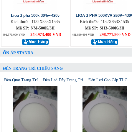
Lioa 3 pha 500k 304v~420v
LIOA 3 PHA 500KVA 260V~430
Kích thước: 1132X853X1535
Kích thước: 1132X853X1535
Mã SP: NM-500K/3II
Mã SP: SH3-500K/3II
248.973.400 VND
298.771.800 VND
401.570.000 VND
481.890.000 VND
ỔN ÁP STANDA
ĐÈN TRANG TRÍ CHIẾU SÁNG
Đèn Quạt Trang Trí
Đèn Led Dây Trang Trí
Đèn Led Cao Cấp TLC