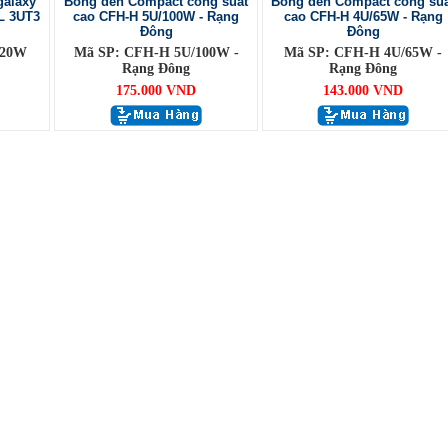
galaxy
Bóng đèn Compact công suất
Bóng đèn Compact công suấ
L 3UT3
cao CFH-H 5U/100W - Rạng
cao CFH-H 4U/65W - Rạng
Đông
Đông
 20W
Mã SP: CFH-H 5U/100W -
Mã SP: CFH-H 4U/65W -
Rạng Đông
Rạng Đông
175.000 VND
143.000 VND