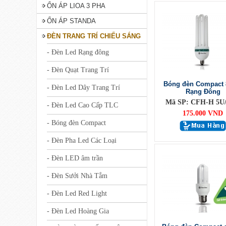
ỔN ÁP LIOA 3 PHA
ỔN ÁP STANDA
ĐÈN TRANG TRÍ CHIẾU SÁNG
- Đèn Led Rạng đông
- Đèn Quạt Trang Trí
Bóng đèn Compact 
- Đèn Led Dây Trang Trí
Rạng Đông
Mã SP: CFH-H 5U
- Đèn Led Cao Cấp TLC
175.000 VND
- Bóng đèn Compact
- Đèn Pha Led Các Loại
- Đèn LED âm trần
- Đèn Sưởi Nhà Tắm
- Đèn Led Red Light
- Đèn Led Hoàng Gia