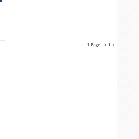
t
1 Page
1