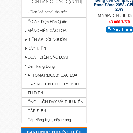
Bóng đèn Compact 
- ĐÈN BÀN CHỐNG CẬN THỊ
Rạng Đông 20W - CF
20W
- Đèn led panel thả trần
Mã SP: CFL 3UT3
Ổ Cắm Điện Hàn Quốc
43.000 VND
MÁNG ĐÈN CÁC LOẠI
BIẾN ÁP ĐỔI NGUỒN
DÂY ĐIỆN
QUẠT ĐIỆN CÁC LOẠI
Đèn Rạng Đông
ATTOMAT(MCCB) CÁC LOẠI
DÂY NGUỒN CHO UPS,PDU
TỦ ĐIỆN
ỐNG LUỒN DÂY VÀ PHỤ KIỆN
CÁP ĐIỆN
Cáp đồng trục, dây mạng
DANH MỤC THƯƠNG HIỆU