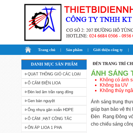
Trang chủ
Sản phẩm
Giới thiệu công ty
ĐÈN TRANG TRÍ C
DANH MỤC SẢN PHẨM
ÁNH SÁNG 
QUẠT THÔNG GIÓ CÁC LOẠI
Không có ánh s
Ổ CẮM ĐIỆN LIOA
Không tia UV
Không thủy ng
Đèn led âm trần rạng đông
Gen bán nguyệt
Ánh sáng trung thực
giúp bạn bảo vệ thị 
Ống nhựa gân xoắn HDPE
Đèn Rạng Đông với 
Ổ CẮM ,HẠT CÔNG TẮC
cho chiếu sáng công
ỔN ÁP LIOA 1 PHA