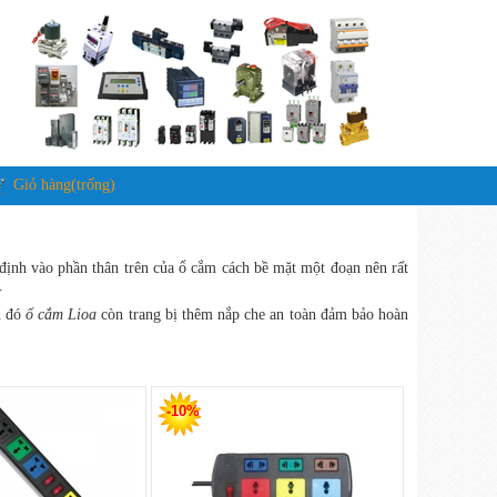
Giỏ hàng(trống)
định vào phần thân trên của ổ cắm cách bề mặt một đoạn nên rất
.
h đó
ổ cắm Lioa
còn trang bị thêm nắp che an toàn đảm bảo hoàn
-10%