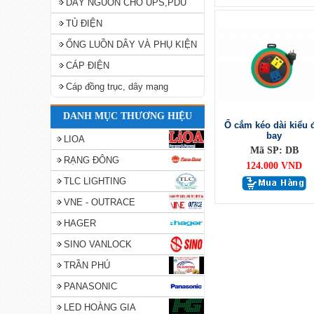
DÂY NGUỒN CHO UPS,PDU
TỦ ĐIỆN
ỐNG LUỒN DÂY VÀ PHỤ KIỆN
CÁP ĐIỆN
Cáp đồng trục, dây mạng
DANH MỤC THƯƠNG HIỆU
Ổ cắm kéo dài kiểu 
bay
LIOA
Mã SP: DB
RẠNG ĐÔNG
124.000 VND
TLC LIGHTING
VNE - OUTRACE
HAGER
SINO VANLOCK
TRẦN PHÚ
PANASONIC
LED HOÀNG GIA