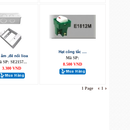
Hạt công tắc ....
 âm ,đế nổi lioa
Mã SP:
 SP: SE2157...
8.500 VND
3.300 VND
1 Page
1