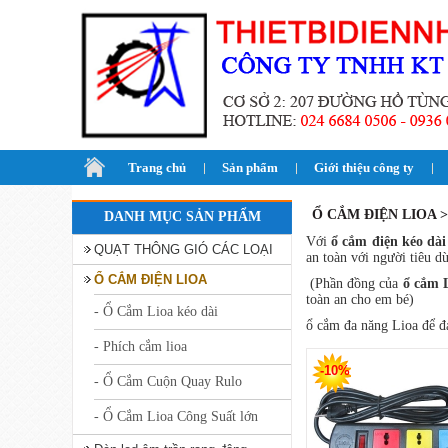
Trang chủ
Sản phẩm
Giới thiệu công ty
Ổ CẮM ĐIỆN LIOA 
DANH MỤC SẢN PHẨM
Với
ổ cắm điện kéo dài
QUẠT THÔNG GIÓ CÁC LOẠI
an toàn với người tiêu 
Ổ CẮM ĐIỆN LIOA
(Phần đồng của
ổ cắm 
toàn an cho em bé)
- Ổ Cắm Lioa kéo dài
ổ cắm đa năng Lioa để đả
- Phích cắm lioa
-10%
- Ổ Cắm Cuộn Quay Rulo
- Ổ Cắm Lioa Công Suất lớn