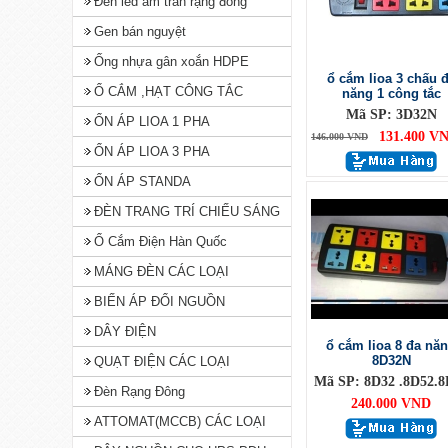
Đèn led âm trần rạng đông
Gen bán nguyệt
Ống nhựa gân xoắn HDPE
ổ cắm lioa 3 chấu 
Ổ CẮM ,HẠT CÔNG TẮC
năng 1 công tắc
Mã SP: 3D32N
ỔN ÁP LIOA 1 PHA
131.400 V
146.000 VND
ỔN ÁP LIOA 3 PHA
ỔN ÁP STANDA
ĐÈN TRANG TRÍ CHIẾU SÁNG
Ổ Cắm Điện Hàn Quốc
MÁNG ĐÈN CÁC LOẠI
BIẾN ÁP ĐỔI NGUỒN
DÂY ĐIỆN
ổ cắm lioa 8 đa nă
8D32N
QUẠT ĐIỆN CÁC LOẠI
Mã SP: 8D32 .8D52.8
Đèn Rạng Đông
240.000 VND
ATTOMAT(MCCB) CÁC LOẠI