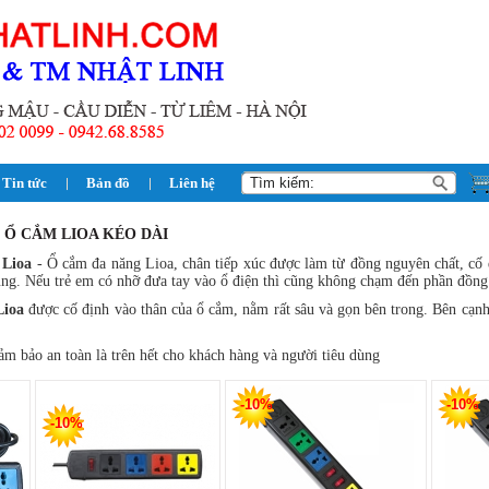
Tin tức
Bản đồ
Liên hệ
> Ổ CẮM LIOA KÉO DÀI
 Lioa
- Ổ cắm đa năng Lioa, chân tiếp xúc được làm từ đồng nguyên chất, cố 
dùng. Nếu trẻ em có nhỡ đưa tay vào ổ điện thì cũng không chạm đến phần đồng
Lioa
được cố định vào thân của ổ cắm, nằm rất sâu và gọn bên trong. Bên cạn
m bảo an toàn là trên hết cho khách hàng và người tiêu dùng
-10%
-10%
-10%