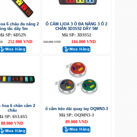
ioa 6 chấu đa năng 2
Ổ CẮM LIOA 3 Ổ ĐA NĂNG 3 Ổ 2
ông tắc dây 5m
CHÂN 3D3S52 DÂY 5M
Mã SP: 6D52N
Mã SP: 3D3S52
252.000 VND
144.000 VND
ND
160.000 VND
 lioa 6 chân cắm 2
ổ cắm kéo dài quay tay OQMN3-3
chấu
Mã SP: OQMN3-3
ã SP: 6S3.6S5
89.000 VND
88.000 VND