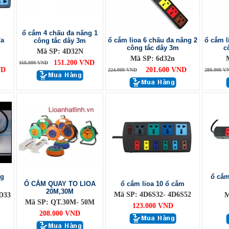
ổ cắm 4 chấu đa năng 1
đa
ổ cắm lioa 6 chấu đa năng 2
ổ cắm l
công tắc dây 3m
công tắc dây 3m
c
Mã SP: 4D32N
Mã SP: 6d32n
151.200 VND
168.000 VND
ND
201.600 VND
224.000 VND
280.000 V
ng
ổ cắm
Ổ CẮM QUAY TO LIOA
ổ cắm lioa 10 ổ cắm
20M,30M
Mã SP: 4D6S32- 4D6S52
D33
M
Mã SP: QT.30M- 50M
123.000 VND
208.000 VND