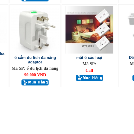
đĩa
ổ cắm du lich đa năng
mặt ổ các loại
Đế
adaptor
Mã SP:
Mã
Mã SP: ổ du lịch đa năng
Call
90.000 VND