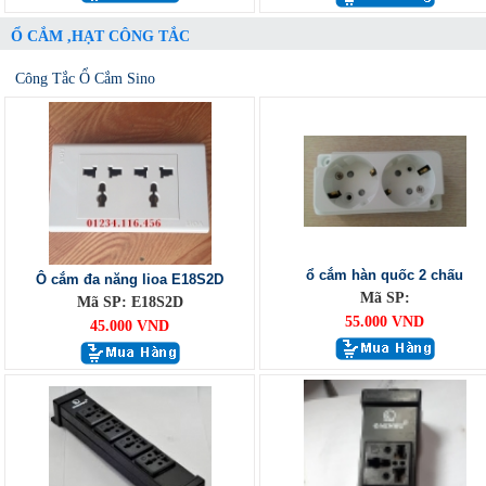
Ổ CẮM ,HẠT CÔNG TẮC
Công Tắc Ổ Cắm Sino
ổ cắm hàn quốc 2 chấu
Ô cắm đa năng lioa E18S2D
Mã SP:
Mã SP: E18S2D
55.000 VND
45.000 VND