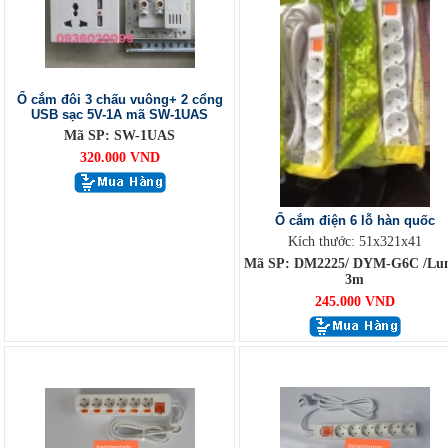
Ổ cắm đôi 3 chấu vuông+ 2 cổng
USB sạc 5V-1A mã SW-1UAS
Mã SP: SW-1UAS
320.000 VND
Ổ cắm điện 6 lỗ hàn quốc
Kích thước: 51x321x41
Mã SP: DM2225/ DYM-G6C /Lu
3m
245.000 VND