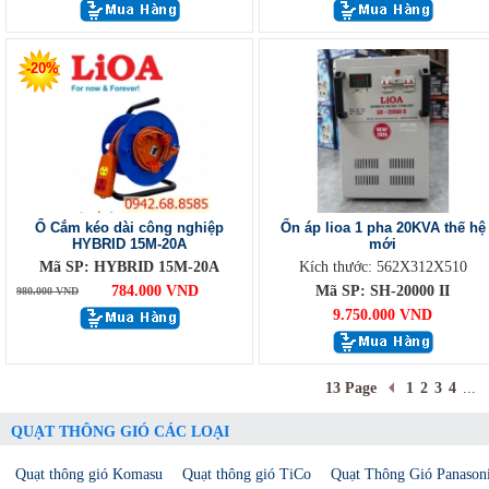
-20%
Ổ Cắm kéo dài công nghiệp
Ổn áp lioa 1 pha 20KVA thế hệ
HYBRID 15M-20A
mới
Mã SP: HYBRID 15M-20A
Kích thước: 562X312X510
784.000 VND
Mã SP: SH-20000 II
980.000 VND
9.750.000 VND
13 Page
1
2
3
4
...
QUẠT THÔNG GIÓ CÁC LOẠI
Quạt thông gió Komasu
Quạt thông gió TiCo
Quạt Thông Gió Panason