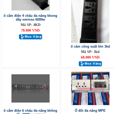
ổ cắm điện 4 chấu đa năng khong
dây ominsu 6000w
Mã SP: 4KD
78.000 VND
ổ căm công suât lớn 3kd
Mã SP: 3kd
68.000 VND
ổ cắm điện 6 chấu đa năng không
Ổ đôi đa năng MPE