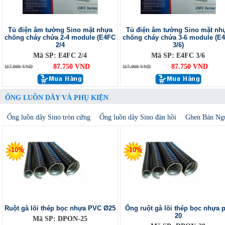
Tủ điện âm tường Sino mặt nhựa
Tủ điện âm tường Sino mặt nh
chống cháy chứa 2-4 module (E4FC
chống cháy chứa 3-6 module (E
2/4
3/6)
Mã SP: E4FC 2/4
Mã SP: E4FC 3/6
87.750 VND
87.750 VND
117.000 VND
117.000 VND
ỐNG LUỒN DÂY VÀ PHỤ KIỆN
Ống luồn dây Sino tròn cứng
Ống luồn dây Sino đàn hồi
Ghen Bán Ng
-10%
-10%
Ruột gà lõi thép bọc nhựa PVC Ø25
Ống ruột gà lõi thép bọc nhựa p
20
Mã SP: DPON-25