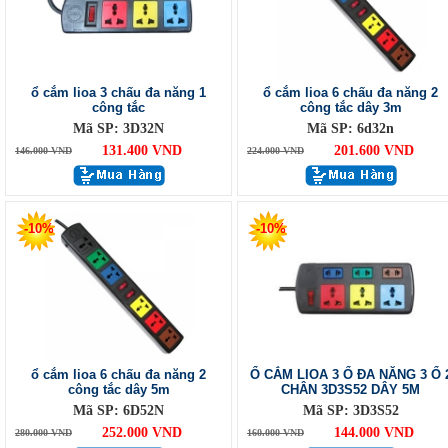
ổ cắm lioa 3 chấu đa năng 1
ổ cắm lioa 6 chấu đa năng 2
công tắc
công tắc dây 3m
Mã SP: 3D32N
Mã SP: 6d32n
131.400 VND
201.600 VND
146.000 VND
224.000 VND
-10%
-10%
ổ cắm lioa 6 chấu đa năng 2
Ổ CẮM LIOA 3 Ổ ĐA NĂNG 3 Ổ 
công tắc dây 5m
CHÂN 3D3S52 DÂY 5M
Mã SP: 6D52N
Mã SP: 3D3S52
252.000 VND
144.000 VND
280.000 VND
160.000 VND