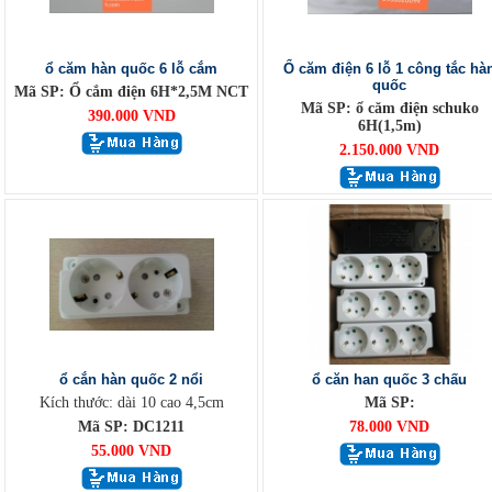
ổ căm hàn quốc 6 lỗ cắm
Ổ căm điện 6 lỗ 1 công tắc hà
quốc
Mã SP: Ổ cắm điện 6H*2,5M NCT
Mã SP: ổ căm điện schuko
390.000 VND
6H(1,5m)
2.150.000 VND
ổ cắn hàn quốc 2 nổi
ổ căn han quốc 3 chấu
Kích thước: dài 10 cao 4,5cm
Mã SP:
Mã SP: DC1211
78.000 VND
55.000 VND