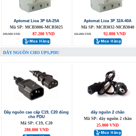
Aptomat Lioa 3P 6A-25A
Aptomat Lioa 3P 32A-40A
Mã SP: MCB3006-MCB3025
Mã SP: MCB3032-MCB3040
87.200 VND
92.800 VND
109.000 VND
116.000 VND
DÂY NGUỒN CHO UPS,PDU
Dây nguồn cao cấp C19, C20 dùng
dây nguồn 2 chân
cho PDU
Mã SP: dây nguồn 2 chân
Mã SP: C19, C20
25.000 VND
280.000 VND