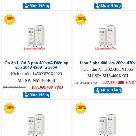
-38%
-38%
Ổn áp LIOA 3 pha 400kVA Điện áp
Lioa 3 pha 400 kva 260v~430v
vào 304V-420V ra 380V
Kích thước: 1132X853X1535
Kích thước: 1450X870X2020
Mã SP: SH3-400K/3II
Mã SP: NM-400K II
227.230.000 VND
366.500.000 VND
189.360.400 VND
305.420.000 VND
-38%
-38%