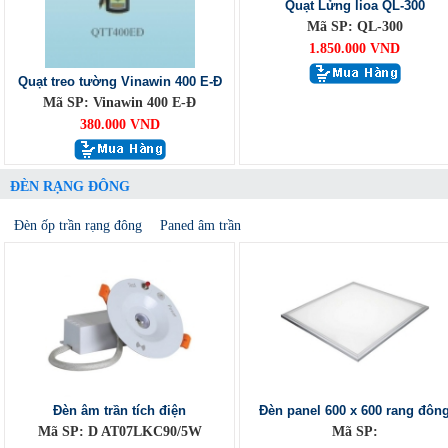
Quạt Lửng lioa QL-300
Mã SP: QL-300
1.850.000 VND
Quạt treo tường Vinawin 400 E-Đ
Mã SP: Vinawin 400 E-Đ
380.000 VND
ĐÈN RẠNG ĐÔNG
Đèn ốp trần rạng đông
Paned âm trần
Đèn âm trần tích điện
Đèn panel 600 x 600 rang đôn
Mã SP: D AT07LKC90/5W
Mã SP: