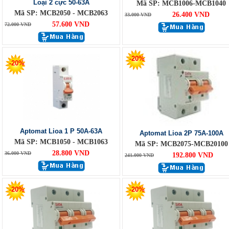
Loại 2 cực 50-63A
Mã SP: MCB1006-MCB1040
Mã SP: MCB2050 - MCB2063
26.400 VND
33.000 VND
57.600 VND
72.000 VND
-20%
-20%
Aptomat Lioa 1 P 50A-63A
Aptomat Lioa 2P 75A-100A
Mã SP: MCB1050 - MCB1063
Mã SP: MCB2075-MCB20100
28.800 VND
36.000 VND
192.800 VND
241.000 VND
-20%
-20%