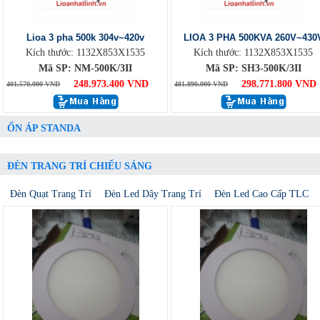
Lioa 3 pha 500k 304v~420v
LIOA 3 PHA 500KVA 260V~430
Kích thước: 1132X853X1535
Kích thước: 1132X853X1535
Mã SP: NM-500K/3II
Mã SP: SH3-500K/3II
248.973.400 VND
298.771.800 VND
401.570.000 VND
481.890.000 VND
ỔN ÁP STANDA
ĐÈN TRANG TRÍ CHIẾU SÁNG
Đèn Quạt Trang Trí
Đèn Led Dây Trang Trí
Đèn Led Cao Cấp TLC