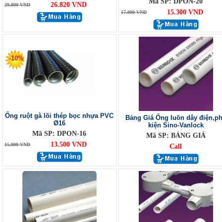
Mã SP: DPON-20
26.820 VND
29.800 VND
15.300 VND
17.000 VND
-10%
Ống ruột gà lõi thép bọc nhựa PVC
Bảng Giá Ống luồn dây điện,p
Ø16
kiện Sino-Vanlock
Mã SP: DPON-16
Mã SP: BẢNG GIÁ
13.500 VND
15.000 VND
Call