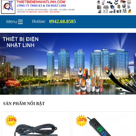
0942.68.8585
Hotline:
SẢN PHẨM NỔI BẬT
-10%
-10%