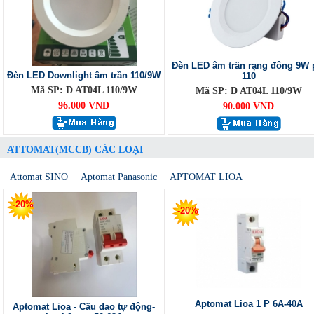
Đèn LED âm trần rạng đông 9W 
Đèn LED Downlight âm trần 110/9W
110
Mã SP: D AT04L 110/9W
Mã SP: D AT04L 110/9W
96.000 VND
90.000 VND
ATTOMAT(MCCB) CÁC LOẠI
Attomat SINO
Aptomat Panasonic
APTOMAT LIOA
-20%
-20%
Aptomat Lioa 1 P 6A-40A
Aptomat Lioa - Cầu dao tự động-