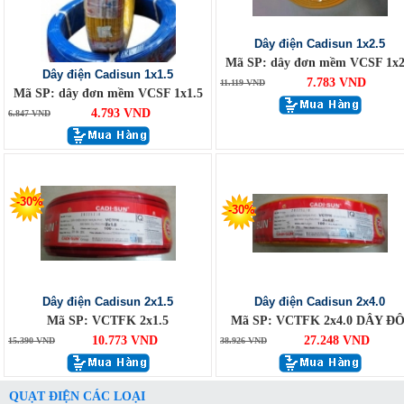
Dây điện Cadisun 1x2.5
Mã SP: dây đơn mềm VCSF 1x2
Dây điện Cadisun 1x1.5
7.783 VND
11.119 VND
Mã SP: dây đơn mềm VCSF 1x1.5
4.793 VND
6.847 VND
-30%
-30%
Dây điện Cadisun 2x1.5
Dây điện Cadisun 2x4.0
Mã SP: VCTFK 2x1.5
Mã SP: VCTFK 2x4.0 DÂY ĐÔ
10.773 VND
27.248 VND
15.390 VND
38.926 VND
QUẠT ĐIỆN CÁC LOẠI