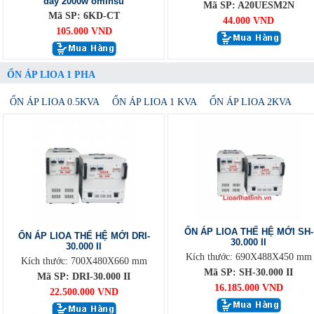
dây 2000w ominsu
Mã SP: A20UESM2N
Mã SP: 6KD-CT
44.000 VND
105.000 VND
ỔN ÁP LIOA 1 PHA
ỔN ÁP LIOA 0.5KVA
ỔN ÁP LIOA 1 KVA
ỔN ÁP LIOA 2KVA
ỔN ÁP LIOA THẾ HỆ MỚI SH-
ỔN ÁP LIOA THẾ HỆ MỚI DRI-
30.000 II
30.000 II
Kích thước: 690X488X450 mm
Kích thước: 700X480X660 mm
Mã SP: SH-30.000 II
Mã SP: DRI-30.000 II
16.185.000 VND
22.500.000 VND