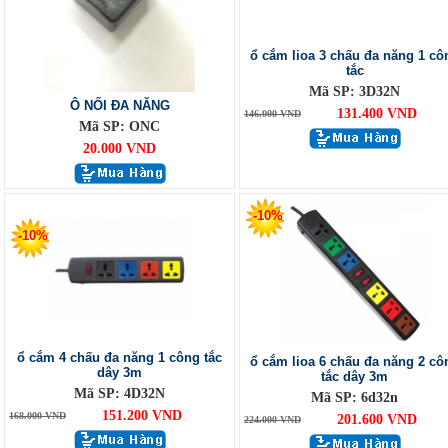
ổ cắm lioa 3 chấu đa năng 1 cô
tắc
Mã SP: 3D32N
Ô NỐI ĐA NĂNG
131.400 VND
146.000 VND
Mã SP: ONC
20.000 VND
-10%
-10%
ổ cắm 4 chấu đa năng 1 công tắc
ổ cắm lioa 6 chấu đa năng 2 cô
dây 3m
tắc dây 3m
Mã SP: 4D32N
Mã SP: 6d32n
151.200 VND
168.000 VND
201.600 VND
224.000 VND