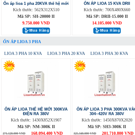
Ổn áp lioa 1 pha 20KVA thế hệ mới
ỔN ÁP LIOA 15 KVA DRII
Kích thước: 562X312X510
Kích thước: 700X480X660
Mã SP: SH-20000 II
Mã SP: DRII-15.000 II
9.750.000 VND
14.105.000 VND
ỔN ÁP LIOA 3 PHA
LIOA 3 PHA 10 KVA
LIOA 3 PHA 20 KVA
LIOA 3 PHA 30 KVA
-38%
-38%
ỔN ÁP LIOA THẾ HỆ MỚI 300KVA
ỔN ÁP LIOA 3 PHA 300KVA VÀ
ĐIỆN RA 380V
304~420V RA 380V
Kích thước: 1430X852X1907
Kích thước: 1450X870X2020
Mã SP: NM-300K II
Mã SP: SH3-300K II
168.094.400 VND
201.710.800 VND
271.120.000 VND
325.340.000 VND