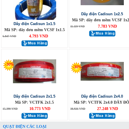
Dây điện Cadisun 1x2.5
Mã SP: dây đơn mềm VCSF 1x2
Dây điện Cadisun 1x1.5
7.783 VND
11.119 VND
Mã SP: dây đơn mềm VCSF 1x1.5
4.793 VND
6.847 VND
-30%
-30%
Dây điện Cadisun 2x1.5
Dây điện Cadisun 2x4.0
Mã SP: VCTFK 2x1.5
Mã SP: VCTFK 2x4.0 DÂY ĐÔ
10.773 VND
27.248 VND
15.390 VND
38.926 VND
QUẠT ĐIỆN CÁC LOẠI