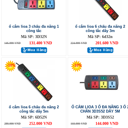
ổ cắm lioa 3 chấu đa năng 1
ổ cắm lioa 6 chấu đa năng 2
công tắc
công tắc dây 3m
Mã SP: 3D32N
Mã SP: 6d32n
131.400 VND
201.600 VND
146.000 VND
224.000 VND
-10%
-10%
ổ cắm lioa 6 chấu đa năng 2
Ổ CẮM LIOA 3 Ổ ĐA NĂNG 3 Ổ 
công tắc dây 5m
CHÂN 3D3S52 DÂY 5M
Mã SP: 6D52N
Mã SP: 3D3S52
252.000 VND
144.000 VND
280.000 VND
160.000 VND