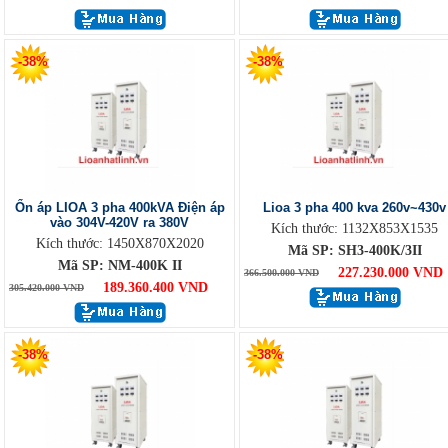
-38%
-38%
Ổn áp LIOA 3 pha 400kVA Điện áp
Lioa 3 pha 400 kva 260v~430v
vào 304V-420V ra 380V
Kích thước: 1132X853X1535
Kích thước: 1450X870X2020
Mã SP: SH3-400K/3II
Mã SP: NM-400K II
227.230.000 VND
366.500.000 VND
189.360.400 VND
305.420.000 VND
-38%
-38%