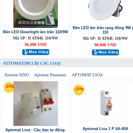
Đèn LED âm trần rạng đông 9W 
Đèn LED Downlight âm trần 110/9W
110
Mã SP: D AT04L 110/9W
Mã SP: D AT04L 110/9W
96.000 VND
90.000 VND
ATTOMAT(MCCB) CÁC LOẠI
Attomat SINO
Aptomat Panasonic
APTOMAT LIOA
-20%
-20%
Aptomat Lioa 1 P 6A-40A
Aptomat Lioa - Cầu dao tự động-