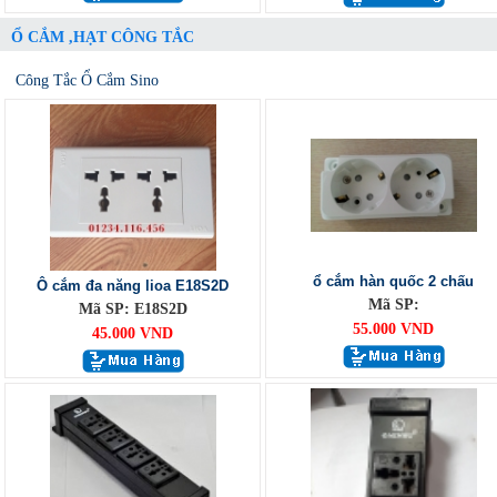
Ổ CẮM ,HẠT CÔNG TẮC
Công Tắc Ổ Cắm Sino
ổ cắm hàn quốc 2 chấu
Ô cắm đa năng lioa E18S2D
Mã SP:
Mã SP: E18S2D
55.000 VND
45.000 VND