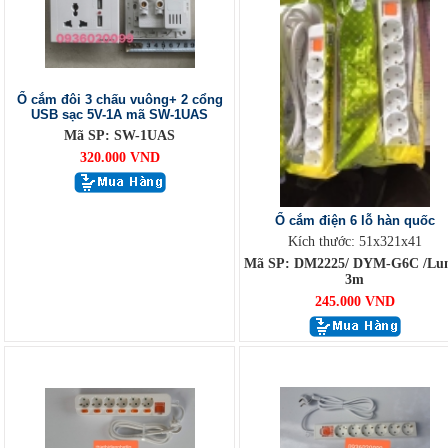
Ổ cắm đôi 3 chấu vuông+ 2 cổng
USB sạc 5V-1A mã SW-1UAS
Mã SP: SW-1UAS
320.000 VND
Ổ cắm điện 6 lỗ hàn quốc
Kích thước: 51x321x41
Mã SP: DM2225/ DYM-G6C /Lu
3m
245.000 VND