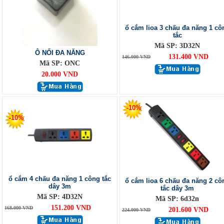
ổ cắm lioa 3 chấu đa năng 1 cô
tắc
Mã SP: 3D32N
Ô NỐI ĐA NĂNG
131.400 VND
146.000 VND
Mã SP: ONC
20.000 VND
-10%
-10%
ổ cắm 4 chấu đa năng 1 công tắc
ổ cắm lioa 6 chấu đa năng 2 cô
dây 3m
tắc dây 3m
Mã SP: 4D32N
Mã SP: 6d32n
151.200 VND
168.000 VND
201.600 VND
224.000 VND