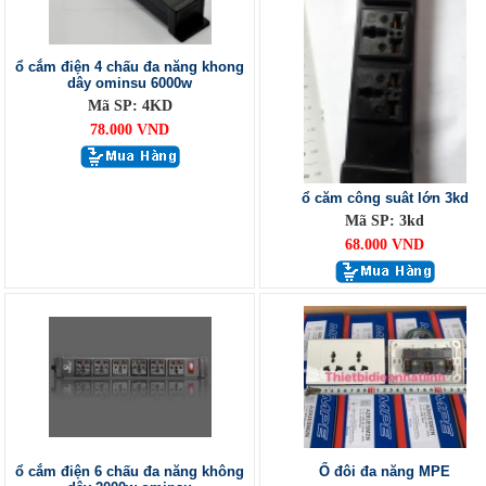
ổ cắm điện 4 chấu đa năng khong
dây ominsu 6000w
Mã SP: 4KD
78.000 VND
ổ căm công suât lớn 3kd
Mã SP: 3kd
68.000 VND
ổ cắm điện 6 chấu đa năng không
Ổ đôi đa năng MPE