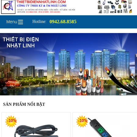
0942.68.8585
Hotline:
SẢN PHẨM NỔI BẬT
-10%
-10%