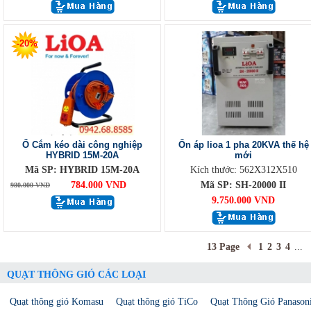
-20%
Ổ Cắm kéo dài công nghiệp
Ổn áp lioa 1 pha 20KVA thế hệ
HYBRID 15M-20A
mới
Mã SP: HYBRID 15M-20A
Kích thước: 562X312X510
784.000 VND
Mã SP: SH-20000 II
980.000 VND
9.750.000 VND
13 Page
1
2
3
4
...
QUẠT THÔNG GIÓ CÁC LOẠI
Quạt thông gió Komasu
Quạt thông gió TiCo
Quạt Thông Gió Panason