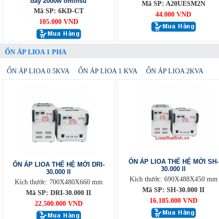
dây 2000w ominsu
Mã SP: A20UESM2N
Mã SP: 6KD-CT
44.000 VND
105.000 VND
ỔN ÁP LIOA 1 PHA
ỔN ÁP LIOA 0.5KVA
ỔN ÁP LIOA 1 KVA
ỔN ÁP LIOA 2KVA
ỔN ÁP LIOA THẾ HỆ MỚI SH-
ỔN ÁP LIOA THẾ HỆ MỚI DRI-
30.000 II
30.000 II
Kích thước: 690X488X450 mm
Kích thước: 700X480X660 mm
Mã SP: SH-30.000 II
Mã SP: DRI-30.000 II
16.185.000 VND
22.500.000 VND