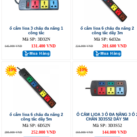
ổ cắm lioa 3 chấu đa năng 1
ổ cắm lioa 6 chấu đa năng 2
công tắc
công tắc dây 3m
Mã SP: 3D32N
Mã SP: 6d32n
131.400 VND
201.600 VND
146.000 VND
224.000 VND
-10%
-10%
ổ cắm lioa 6 chấu đa năng 2
Ổ CẮM LIOA 3 Ổ ĐA NĂNG 3 Ổ 
công tắc dây 5m
CHÂN 3D3S52 DÂY 5M
Mã SP: 6D52N
Mã SP: 3D3S52
252.000 VND
144.000 VND
280.000 VND
160.000 VND