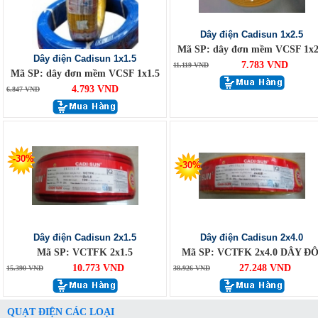
Dây điện Cadisun 1x2.5
Mã SP: dây đơn mềm VCSF 1x2
Dây điện Cadisun 1x1.5
7.783 VND
11.119 VND
Mã SP: dây đơn mềm VCSF 1x1.5
4.793 VND
6.847 VND
-30%
-30%
Dây điện Cadisun 2x1.5
Dây điện Cadisun 2x4.0
Mã SP: VCTFK 2x1.5
Mã SP: VCTFK 2x4.0 DÂY ĐÔ
10.773 VND
27.248 VND
15.390 VND
38.926 VND
QUẠT ĐIỆN CÁC LOẠI