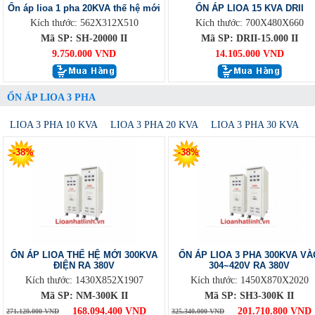
Ổn áp lioa 1 pha 20KVA thế hệ mới
ỔN ÁP LIOA 15 KVA DRII
Kích thước: 562X312X510
Kích thước: 700X480X660
Mã SP: SH-20000 II
Mã SP: DRII-15.000 II
9.750.000 VND
14.105.000 VND
ỔN ÁP LIOA 3 PHA
LIOA 3 PHA 10 KVA
LIOA 3 PHA 20 KVA
LIOA 3 PHA 30 KVA
-38%
-38%
ỔN ÁP LIOA THẾ HỆ MỚI 300KVA
ỔN ÁP LIOA 3 PHA 300KVA VÀ
ĐIỆN RA 380V
304~420V RA 380V
Kích thước: 1430X852X1907
Kích thước: 1450X870X2020
Mã SP: NM-300K II
Mã SP: SH3-300K II
168.094.400 VND
201.710.800 VND
271.120.000 VND
325.340.000 VND