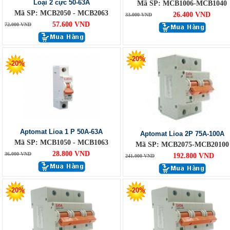
Loại 2 cực 50-63A
Mã SP: MCB1006-MCB1040
Mã SP: MCB2050 - MCB2063
26.400 VND
33.000 VND
57.600 VND
72.000 VND
-20%
-20%
Aptomat Lioa 1 P 50A-63A
Aptomat Lioa 2P 75A-100A
Mã SP: MCB1050 - MCB1063
Mã SP: MCB2075-MCB20100
28.800 VND
36.000 VND
192.800 VND
241.000 VND
-20%
-20%