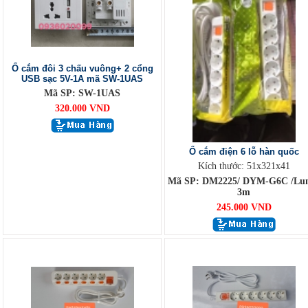
Ổ cắm đôi 3 chấu vuông+ 2 cổng
USB sạc 5V-1A mã SW-1UAS
Mã SP: SW-1UAS
320.000 VND
Ổ cắm điện 6 lỗ hàn quốc
Kích thước: 51x321x41
Mã SP: DM2225/ DYM-G6C /Lu
3m
245.000 VND