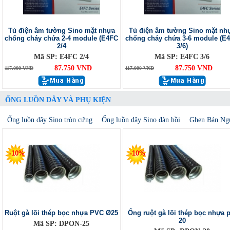
Tủ điện âm tường Sino mặt nhựa
Tủ điện âm tường Sino mặt nh
chống cháy chứa 2-4 module (E4FC
chống cháy chứa 3-6 module (E
2/4
3/6)
Mã SP: E4FC 2/4
Mã SP: E4FC 3/6
87.750 VND
87.750 VND
117.000 VND
117.000 VND
ỐNG LUỒN DÂY VÀ PHỤ KIỆN
Ống luồn dây Sino tròn cứng
Ống luồn dây Sino đàn hồi
Ghen Bán Ng
-10%
-10%
Ruột gà lõi thép bọc nhựa PVC Ø25
Ống ruột gà lõi thép bọc nhựa p
20
Mã SP: DPON-25