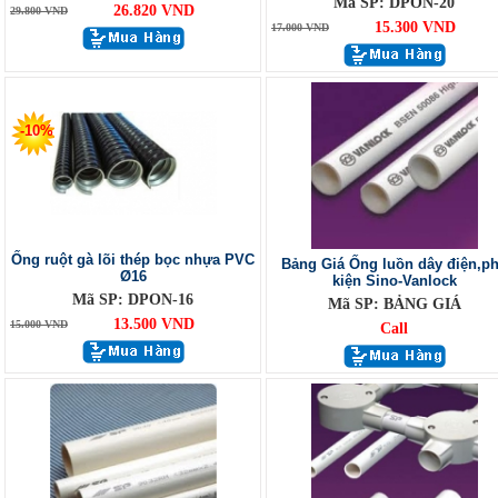
Mã SP: DPON-20
26.820 VND
29.800 VND
15.300 VND
17.000 VND
-10%
Ống ruột gà lõi thép bọc nhựa PVC
Bảng Giá Ống luồn dây điện,p
Ø16
kiện Sino-Vanlock
Mã SP: DPON-16
Mã SP: BẢNG GIÁ
13.500 VND
15.000 VND
Call