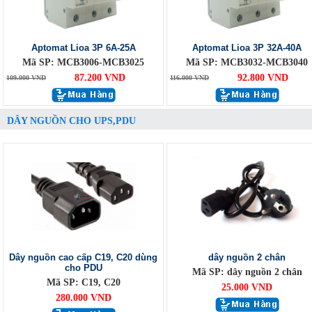
Aptomat Lioa 3P 6A-25A
Aptomat Lioa 3P 32A-40A
Mã SP: MCB3006-MCB3025
Mã SP: MCB3032-MCB3040
87.200 VND
92.800 VND
109.000 VND
116.000 VND
DÂY NGUỒN CHO UPS,PDU
Dây nguồn cao cấp C19, C20 dùng
dây nguồn 2 chân
cho PDU
Mã SP: dây nguồn 2 chân
Mã SP: C19, C20
25.000 VND
280.000 VND