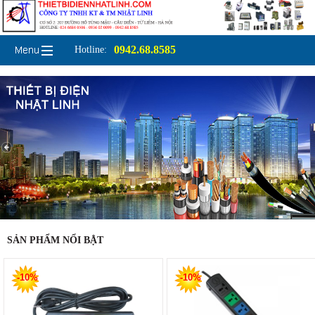
0942.68.8585
Hotline:
SẢN PHẨM NỔI BẬT
-10%
-10%