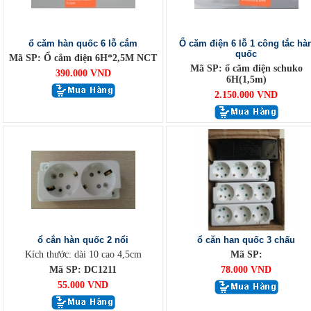
ổ căm hàn quốc 6 lỗ cắm
Ổ căm điện 6 lỗ 1 công tắc hà
quốc
Mã SP: Ổ cắm điện 6H*2,5M NCT
Mã SP: ổ căm điện schuko
390.000 VND
6H(1,5m)
2.150.000 VND
ổ cắn hàn quốc 2 nổi
ổ căn han quốc 3 chấu
Kích thước: dài 10 cao 4,5cm
Mã SP:
Mã SP: DC1211
78.000 VND
55.000 VND