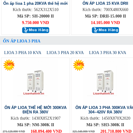
Ổn áp lioa 1 pha 20KVA thế hệ mới
ỔN ÁP LIOA 15 KVA DRII
Kích thước: 562X312X510
Kích thước: 700X480X660
Mã SP: SH-20000 II
Mã SP: DRII-15.000 II
9.750.000 VND
14.105.000 VND
ỔN ÁP LIOA 3 PHA
LIOA 3 PHA 10 KVA
LIOA 3 PHA 20 KVA
LIOA 3 PHA 30 KVA
-38%
-38%
ỔN ÁP LIOA THẾ HỆ MỚI 300KVA
ỔN ÁP LIOA 3 PHA 300KVA VÀ
ĐIỆN RA 380V
304~420V RA 380V
Kích thước: 1430X852X1907
Kích thước: 1450X870X2020
Mã SP: NM-300K II
Mã SP: SH3-300K II
168.094.400 VND
201.710.800 VND
271.120.000 VND
325.340.000 VND