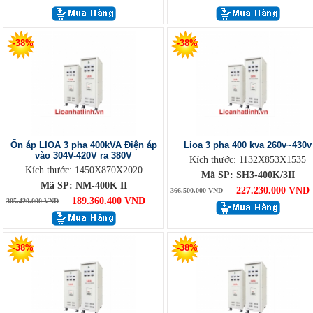
-38%
-38%
Ổn áp LIOA 3 pha 400kVA Điện áp
Lioa 3 pha 400 kva 260v~430v
vào 304V-420V ra 380V
Kích thước: 1132X853X1535
Kích thước: 1450X870X2020
Mã SP: SH3-400K/3II
Mã SP: NM-400K II
227.230.000 VND
366.500.000 VND
189.360.400 VND
305.420.000 VND
-38%
-38%