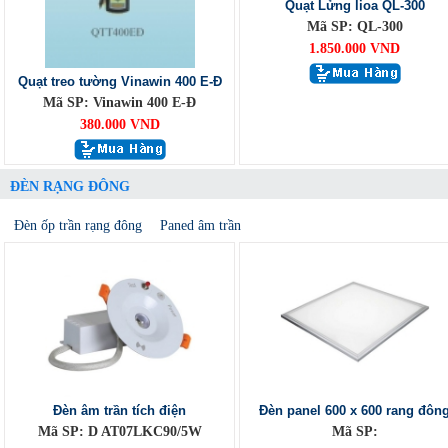
Quạt Lửng lioa QL-300
Mã SP: QL-300
1.850.000 VND
Quạt treo tường Vinawin 400 E-Đ
Mã SP: Vinawin 400 E-Đ
380.000 VND
ĐÈN RẠNG ĐÔNG
Đèn ốp trần rạng đông
Paned âm trần
Đèn âm trần tích điện
Đèn panel 600 x 600 rang đôn
Mã SP: D AT07LKC90/5W
Mã SP: