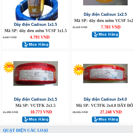
Dây điện Cadisun 1x2.5
Mã SP: dây đơn mềm VCSF 1x2
Dây điện Cadisun 1x1.5
7.783 VND
11.119 VND
Mã SP: dây đơn mềm VCSF 1x1.5
4.793 VND
6.847 VND
-30%
-30%
Dây điện Cadisun 2x1.5
Dây điện Cadisun 2x4.0
Mã SP: VCTFK 2x1.5
Mã SP: VCTFK 2x4.0 DÂY ĐÔ
10.773 VND
27.248 VND
15.390 VND
38.926 VND
QUẠT ĐIỆN CÁC LOẠI