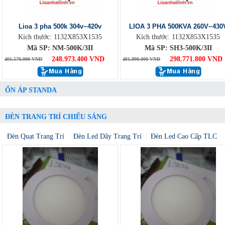
Lioa 3 pha 500k 304v~420v
LIOA 3 PHA 500KVA 260V~430
Kích thước: 1132X853X1535
Kích thước: 1132X853X1535
Mã SP: NM-500K/3II
Mã SP: SH3-500K/3II
248.973.400 VND
298.771.800 VND
401.570.000 VND
481.890.000 VND
ỔN ÁP STANDA
ĐÈN TRANG TRÍ CHIẾU SÁNG
Đèn Quạt Trang Trí
Đèn Led Dây Trang Trí
Đèn Led Cao Cấp TLC