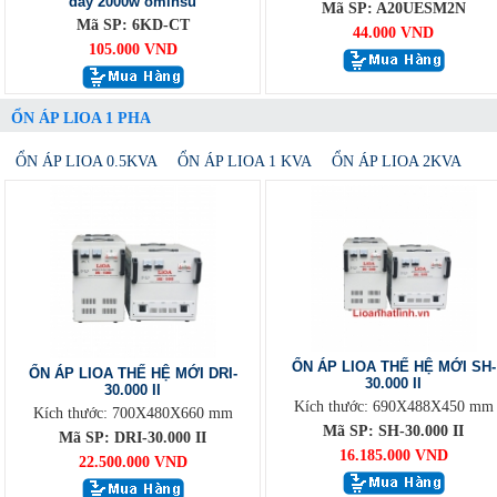
dây 2000w ominsu
Mã SP: A20UESM2N
Mã SP: 6KD-CT
44.000 VND
105.000 VND
ỔN ÁP LIOA 1 PHA
ỔN ÁP LIOA 0.5KVA
ỔN ÁP LIOA 1 KVA
ỔN ÁP LIOA 2KVA
ỔN ÁP LIOA THẾ HỆ MỚI SH-
ỔN ÁP LIOA THẾ HỆ MỚI DRI-
30.000 II
30.000 II
Kích thước: 690X488X450 mm
Kích thước: 700X480X660 mm
Mã SP: SH-30.000 II
Mã SP: DRI-30.000 II
16.185.000 VND
22.500.000 VND