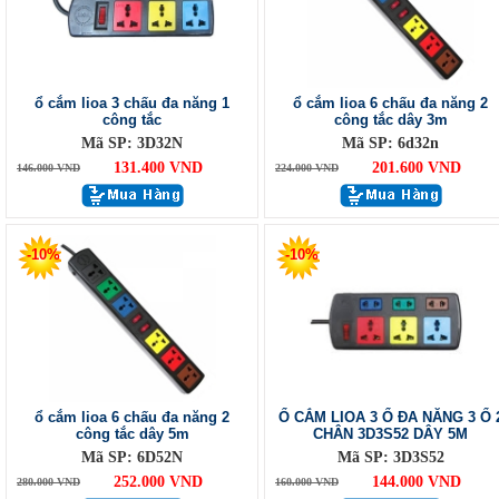
ổ cắm lioa 3 chấu đa năng 1
ổ cắm lioa 6 chấu đa năng 2
công tắc
công tắc dây 3m
Mã SP: 3D32N
Mã SP: 6d32n
131.400 VND
201.600 VND
146.000 VND
224.000 VND
-10%
-10%
ổ cắm lioa 6 chấu đa năng 2
Ổ CẮM LIOA 3 Ổ ĐA NĂNG 3 Ổ 
công tắc dây 5m
CHÂN 3D3S52 DÂY 5M
Mã SP: 6D52N
Mã SP: 3D3S52
252.000 VND
144.000 VND
280.000 VND
160.000 VND