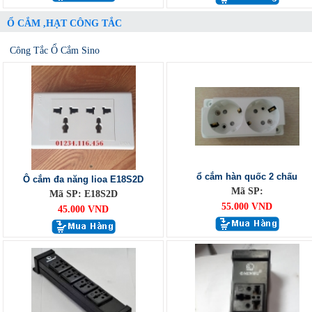
Ổ CẮM ,HẠT CÔNG TẮC
Công Tắc Ổ Cắm Sino
ổ cắm hàn quốc 2 chấu
Ô cắm đa năng lioa E18S2D
Mã SP:
Mã SP: E18S2D
55.000 VND
45.000 VND