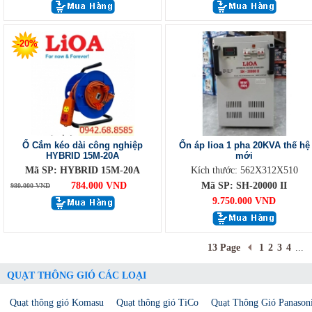
-20%
Ổ Cắm kéo dài công nghiệp
Ổn áp lioa 1 pha 20KVA thế hệ
HYBRID 15M-20A
mới
Mã SP: HYBRID 15M-20A
Kích thước: 562X312X510
784.000 VND
Mã SP: SH-20000 II
980.000 VND
9.750.000 VND
13 Page
1
2
3
4
...
QUẠT THÔNG GIÓ CÁC LOẠI
Quạt thông gió Komasu
Quạt thông gió TiCo
Quạt Thông Gió Panason