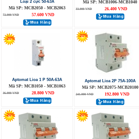
Loại 2 cực 50-63A
Mã SP: MCB1006-MCB1040
Mã SP: MCB2050 - MCB2063
26.400 VND
33.000 VND
57.600 VND
72.000 VND
-20%
-20%
Aptomat Lioa 1 P 50A-63A
Aptomat Lioa 2P 75A-100A
Mã SP: MCB1050 - MCB1063
Mã SP: MCB2075-MCB20100
28.800 VND
36.000 VND
192.800 VND
241.000 VND
-20%
-20%