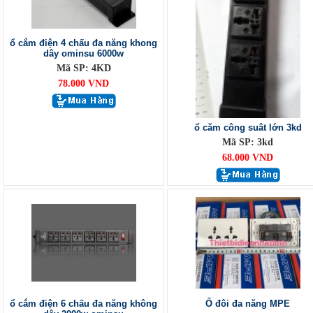
ổ cắm điện 4 chấu đa năng khong
dây ominsu 6000w
Mã SP: 4KD
78.000 VND
ổ căm công suât lớn 3kd
Mã SP: 3kd
68.000 VND
ổ cắm điện 6 chấu đa năng không
Ổ đôi đa năng MPE