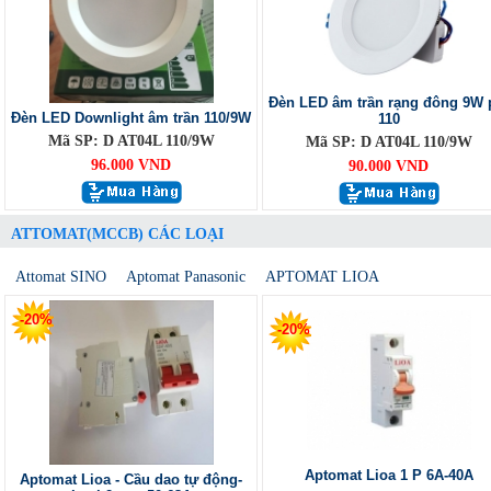
Đèn LED âm trần rạng đông 9W 
Đèn LED Downlight âm trần 110/9W
110
Mã SP: D AT04L 110/9W
Mã SP: D AT04L 110/9W
96.000 VND
90.000 VND
ATTOMAT(MCCB) CÁC LOẠI
Attomat SINO
Aptomat Panasonic
APTOMAT LIOA
-20%
-20%
Aptomat Lioa 1 P 6A-40A
Aptomat Lioa - Cầu dao tự động-