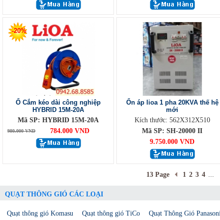
-20%
Ổ Cắm kéo dài công nghiệp
Ổn áp lioa 1 pha 20KVA thế hệ
HYBRID 15M-20A
mới
Mã SP: HYBRID 15M-20A
Kích thước: 562X312X510
784.000 VND
Mã SP: SH-20000 II
980.000 VND
9.750.000 VND
13 Page
1
2
3
4
...
QUẠT THÔNG GIÓ CÁC LOẠI
Quạt thông gió Komasu
Quạt thông gió TiCo
Quạt Thông Gió Panason