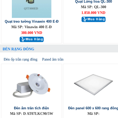
Quạt Lửng lioa QL-300
Mã SP: QL-300
1.850.000 VND
Quạt treo tường Vinawin 400 E-Đ
Mã SP: Vinawin 400 E-Đ
380.000 VND
ĐÈN RẠNG ĐÔNG
Đèn ốp trần rạng đông
Paned âm trần
Đèn âm trần tích điện
Đèn panel 600 x 600 rang đôn
Mã SP: D AT07LKC90/5W
Mã SP: