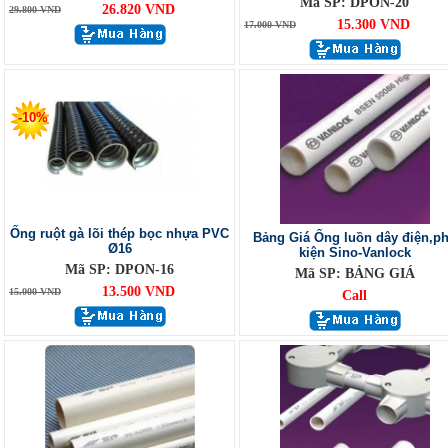
Mã SP: DPON-20
26.820 VND
29.800 VND
15.300 VND
17.000 VND
-10%
Ống ruột gà lõi thép bọc nhựa PVC
Bảng Giá Ống luồn dây điện,p
Ø16
kiện Sino-Vanlock
Mã SP: DPON-16
Mã SP: BẢNG GIÁ
13.500 VND
15.000 VND
Call