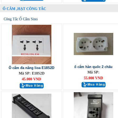
Ổ CẮM ,HẠT CÔNG TẮC
Công Tắc Ổ Cắm Sino
ổ cắm hàn quốc 2 chấu
Ô cắm đa năng lioa E18S2D
Mã SP:
Mã SP: E18S2D
55.000 VND
45.000 VND