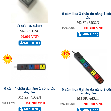
ổ cắm lioa 3 chấu đa năng 1 cô
tắc
Mã SP: 3D32N
Ô NỐI ĐA NĂNG
131.400 VND
146.000 VND
Mã SP: ONC
20.000 VND
-10%
-10%
ổ cắm 4 chấu đa năng 1 công tắc
ổ cắm lioa 6 chấu đa năng 2 cô
dây 3m
tắc dây 3m
Mã SP: 4D32N
Mã SP: 6d32n
151.200 VND
168.000 VND
201.600 VND
224.000 VND