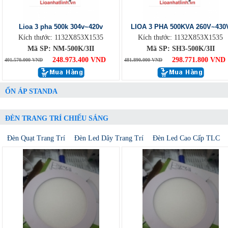
Lioa 3 pha 500k 304v~420v
LIOA 3 PHA 500KVA 260V~430
Kích thước: 1132X853X1535
Kích thước: 1132X853X1535
Mã SP: NM-500K/3II
Mã SP: SH3-500K/3II
248.973.400 VND
298.771.800 VND
401.570.000 VND
481.890.000 VND
ỔN ÁP STANDA
ĐÈN TRANG TRÍ CHIẾU SÁNG
Đèn Quạt Trang Trí
Đèn Led Dây Trang Trí
Đèn Led Cao Cấp TLC