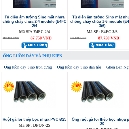
Tủ điện âm tường Sino mặt nhựa
Tủ điện âm tường Sino mặt nh
chống cháy chứa 2-4 module (E4FC
chống cháy chứa 3-6 module (E
2/4
3/6)
Mã SP: E4FC 2/4
Mã SP: E4FC 3/6
87.750 VND
87.750 VND
117.000 VND
117.000 VND
ỐNG LUỒN DÂY VÀ PHỤ KIỆN
Ống luồn dây Sino tròn cứng
Ống luồn dây Sino đàn hồi
Ghen Bán Ng
-10%
-10%
Ruột gà lõi thép bọc nhựa PVC Ø25
Ống ruột gà lõi thép bọc nhựa p
20
Mã SP: DPON-25