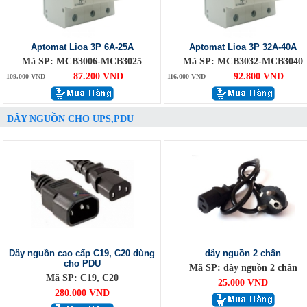
Aptomat Lioa 3P 6A-25A
Aptomat Lioa 3P 32A-40A
Mã SP: MCB3006-MCB3025
Mã SP: MCB3032-MCB3040
87.200 VND
92.800 VND
109.000 VND
116.000 VND
DÂY NGUỒN CHO UPS,PDU
Dây nguồn cao cấp C19, C20 dùng
dây nguồn 2 chân
cho PDU
Mã SP: dây nguồn 2 chân
Mã SP: C19, C20
25.000 VND
280.000 VND