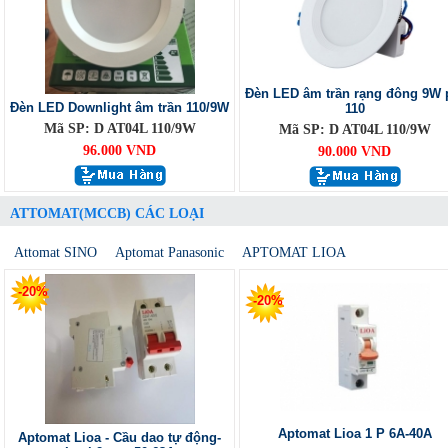
Đèn LED âm trần rạng đông 9W 
Đèn LED Downlight âm trần 110/9W
110
Mã SP: D AT04L 110/9W
Mã SP: D AT04L 110/9W
96.000 VND
90.000 VND
ATTOMAT(MCCB) CÁC LOẠI
Attomat SINO
Aptomat Panasonic
APTOMAT LIOA
-20%
-20%
Aptomat Lioa 1 P 6A-40A
Aptomat Lioa - Cầu dao tự động-