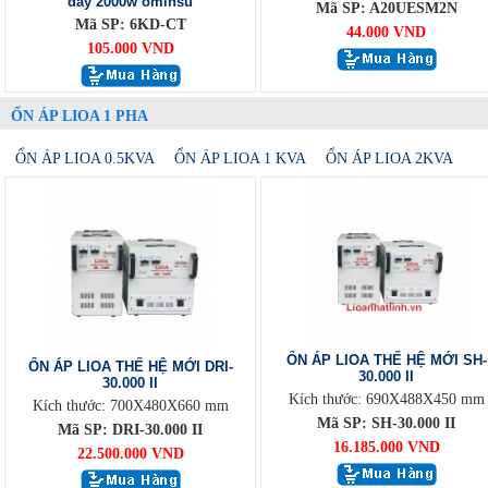
dây 2000w ominsu
Mã SP: A20UESM2N
Mã SP: 6KD-CT
44.000 VND
105.000 VND
ỔN ÁP LIOA 1 PHA
ỔN ÁP LIOA 0.5KVA
ỔN ÁP LIOA 1 KVA
ỔN ÁP LIOA 2KVA
ỔN ÁP LIOA THẾ HỆ MỚI SH-
ỔN ÁP LIOA THẾ HỆ MỚI DRI-
30.000 II
30.000 II
Kích thước: 690X488X450 mm
Kích thước: 700X480X660 mm
Mã SP: SH-30.000 II
Mã SP: DRI-30.000 II
16.185.000 VND
22.500.000 VND