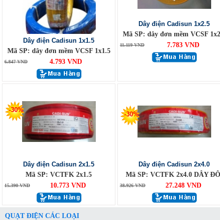
Dây điện Cadisun 1x2.5
Mã SP: dây đơn mềm VCSF 1x2
Dây điện Cadisun 1x1.5
7.783 VND
11.119 VND
Mã SP: dây đơn mềm VCSF 1x1.5
4.793 VND
6.847 VND
-30%
-30%
Dây điện Cadisun 2x1.5
Dây điện Cadisun 2x4.0
Mã SP: VCTFK 2x1.5
Mã SP: VCTFK 2x4.0 DÂY ĐÔ
10.773 VND
27.248 VND
15.390 VND
38.926 VND
QUẠT ĐIỆN CÁC LOẠI