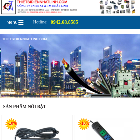
0942.68.8585
Hotline:
SẢN PHẨM NỔI BẬT
-10%
-10%