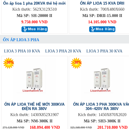
Ổn áp lioa 1 pha 20KVA thế hệ mới
ỔN ÁP LIOA 15 KVA DRII
Kích thước: 562X312X510
Kích thước: 700X480X660
Mã SP: SH-20000 II
Mã SP: DRII-15.000 II
9.750.000 VND
14.105.000 VND
ỔN ÁP LIOA 3 PHA
LIOA 3 PHA 10 KVA
LIOA 3 PHA 20 KVA
LIOA 3 PHA 30 KVA
-38%
-38%
ỔN ÁP LIOA THẾ HỆ MỚI 300KVA
ỔN ÁP LIOA 3 PHA 300KVA VÀ
ĐIỆN RA 380V
304~420V RA 380V
Kích thước: 1430X852X1907
Kích thước: 1450X870X2020
Mã SP: NM-300K II
Mã SP: SH3-300K II
168.094.400 VND
201.710.800 VND
271.120.000 VND
325.340.000 VND