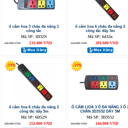
ổ cắm lioa 3 chấu đa năng 1
ổ cắm lioa 6 chấu đa năng 2
công tắc
công tắc dây 3m
Mã SP: 3D32N
Mã SP: 6d32n
131.400 VND
201.600 VND
146.000 VND
224.000 VND
-10%
-10%
ổ cắm lioa 6 chấu đa năng 2
Ổ CẮM LIOA 3 Ổ ĐA NĂNG 3 Ổ 
công tắc dây 5m
CHÂN 3D3S52 DÂY 5M
Mã SP: 6D52N
Mã SP: 3D3S52
252.000 VND
144.000 VND
280.000 VND
160.000 VND