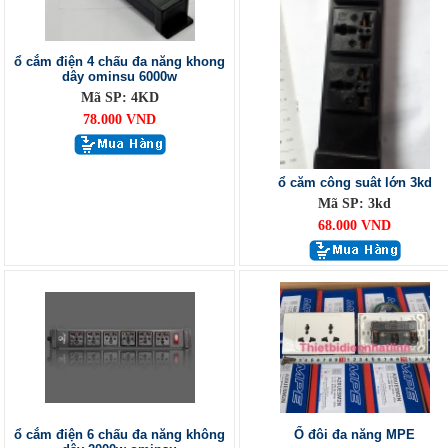
ổ cắm điện 4 chấu đa năng khong
dây ominsu 6000w
Mã SP: 4KD
78.000 VND
ổ căm công suât lớn 3kd
Mã SP: 3kd
68.000 VND
ổ cắm điện 6 chấu đa năng không
Ổ đôi đa năng MPE