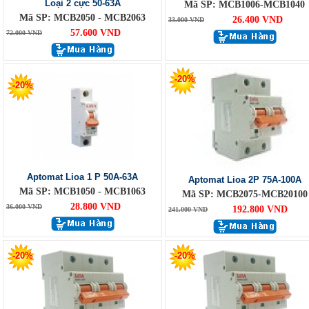
Loại 2 cực 50-63A
Mã SP: MCB1006-MCB1040
Mã SP: MCB2050 - MCB2063
26.400 VND
33.000 VND
57.600 VND
72.000 VND
-20%
-20%
Aptomat Lioa 1 P 50A-63A
Aptomat Lioa 2P 75A-100A
Mã SP: MCB1050 - MCB1063
Mã SP: MCB2075-MCB20100
28.800 VND
36.000 VND
192.800 VND
241.000 VND
-20%
-20%