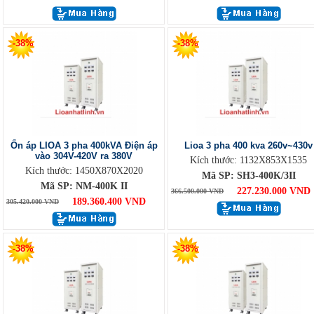
-38%
-38%
Ổn áp LIOA 3 pha 400kVA Điện áp
Lioa 3 pha 400 kva 260v~430v
vào 304V-420V ra 380V
Kích thước: 1132X853X1535
Kích thước: 1450X870X2020
Mã SP: SH3-400K/3II
Mã SP: NM-400K II
227.230.000 VND
366.500.000 VND
189.360.400 VND
305.420.000 VND
-38%
-38%