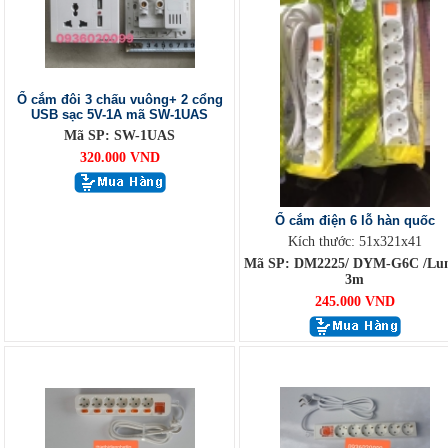
Ổ cắm đôi 3 chấu vuông+ 2 cổng
USB sạc 5V-1A mã SW-1UAS
Mã SP: SW-1UAS
320.000 VND
Ổ cắm điện 6 lỗ hàn quốc
Kích thước: 51x321x41
Mã SP: DM2225/ DYM-G6C /Lu
3m
245.000 VND