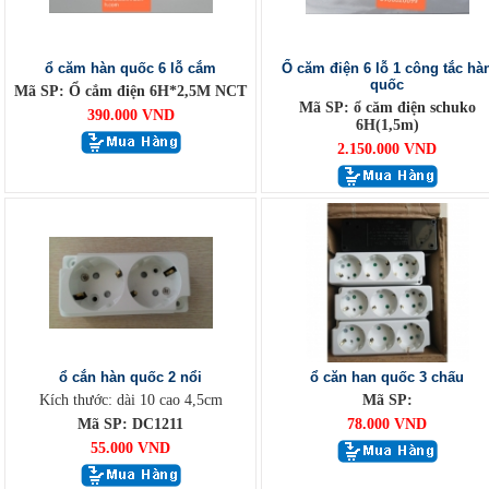
ổ căm hàn quốc 6 lỗ cắm
Ổ căm điện 6 lỗ 1 công tắc hà
quốc
Mã SP: Ổ cắm điện 6H*2,5M NCT
Mã SP: ổ căm điện schuko
390.000 VND
6H(1,5m)
2.150.000 VND
ổ cắn hàn quốc 2 nổi
ổ căn han quốc 3 chấu
Kích thước: dài 10 cao 4,5cm
Mã SP:
Mã SP: DC1211
78.000 VND
55.000 VND