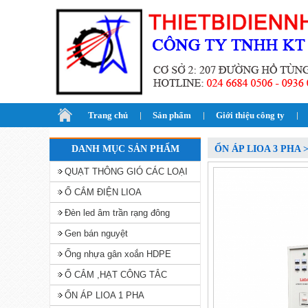
Trang chủ
Sản phẩm
Giới thiệu công ty
DANH MỤC SẢN PHẨM
ỔN ÁP LIOA 3 PHA 
QUẠT THÔNG GIÓ CÁC LOẠI
Ổ CẮM ĐIỆN LIOA
Đèn led âm trần rạng đông
Gen bán nguyệt
Ống nhựa gân xoắn HDPE
Ổ CẮM ,HẠT CÔNG TẮC
ỔN ÁP LIOA 1 PHA