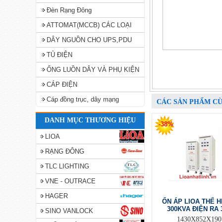
Đèn Rạng Đông
ATTOMAT(MCCB) CÁC LOẠI
DÂY NGUỒN CHO UPS,PDU
TỦ ĐIỆN
ỐNG LUỒN DÂY VÀ PHỤ KIỆN
CÁP ĐIỆN
Cáp đồng trục, dây mạng
CÁC SẢN PHẨM C
DANH MỤC THƯƠNG HIỆU
-38%
LIOA
RẠNG ĐÔNG
TLC LIGHTING
VNE - OUTRACE
HAGER
ỔN ÁP LIOA THẾ H
300KVA ĐIỆN RA 
SINO VANLOCK
1430X852X190