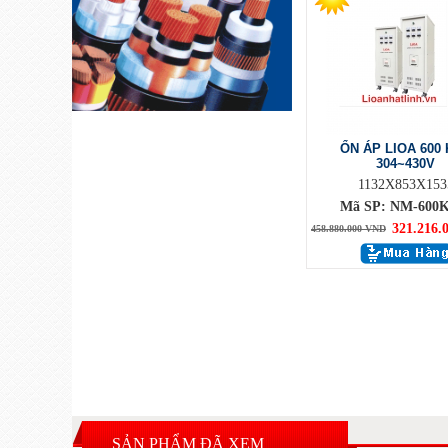
ỔN ÁP LIOA 600
304~430V
1132X853X153
Mã SP: NM-600K
321.216.
458.880.000 VND
SẢN PHẨM ĐÃ XEM