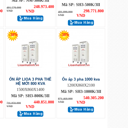
Mã SP: NM-500K/3II
Mã SP: SH3-500K/3II
248.973.400
401.570.000
00
298.771.800
VND
VND
481.890.000
VND
VND
-38%
-38%
ỔN ÁP LIOA 3 PHA THẾ
Ổn áp 3 pha 1000 kva
HỆ MỚI 800 KVA
1200X860X2100
1500X860X1400
Mã SP: SH3-1000K/3II
Mã SP: SH3-800K/3II
540.305.200
871.460.000
00
440.851.000
VND
VND
711.050.000
VND
VND