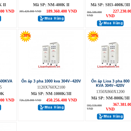
 II
Mã SP: NM-400K II
Mã SP: SH3-400K/3II
400 VND
189.360.400 VND
227.230.0
305.420.000 VND
366.500.000
VND
VND
-38%
-38%
600KVA
Ổn áp 3 pha 1000 kva 304V~420V
Ổn áp Lioa 3 pha 800
KVA 304V~420V
5
1120X760X2100
1350X860X1200
0K
Mã SP: NM-1000K/3II
Mã SP: NM-800K/3II
000 VND
450.256.400 VND
726.220.000 VND
367.381.0
592.550.000
VND
VND