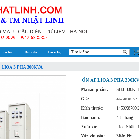
Tin tức
Bản đồ
Liên hệ
> LIOA 3 PHA 300KVA
ỔN ÁP LIOA 3 PHA 300KV
Mã sản phẩm:
SH3-300K I
Giá:
325.340.000 VN
Kích thước:
1450X870X
Bảo hành:
48 Tháng
Xuất xứ:
Lioa Nhật L
Vận chuyển:
Miễn Phí