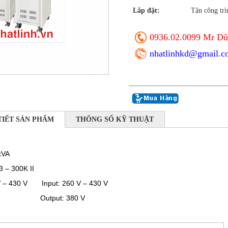
Lắp đặt:
Tận công trì
0936.02.0099 Mr Dũ
nhatlinhkd@gmail.c
TIẾT SẢN PHẨM
THÔNG SỐ KỸ THUẬT
kVA
 – 300K II
 V – 430 V Input: 260 V – 430 V
380 V Output: 380 V