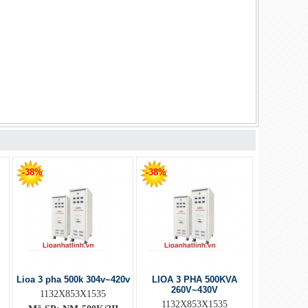
-38%
-38%
Lioa 3 pha 500k 304v~420v
LIOA 3 PHA 500KVA
260V~430V
1132X853X1535
1132X853X1535