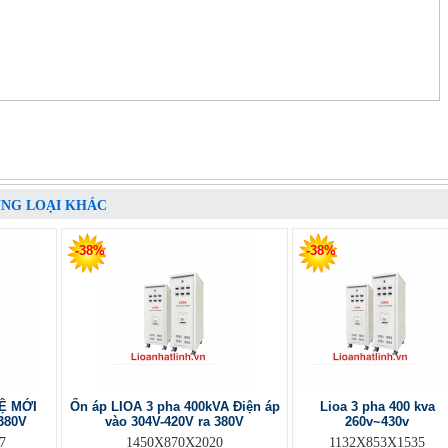
ÙNG LOẠI KHÁC
-38%
-38%
Ệ MỚI
Ổn áp LIOA 3 pha 400kVA Điện áp
Lioa 3 pha 400 kva
380V
vào 304V-420V ra 380V
260v~430v
7
1450X870X2020
1132X853X1535