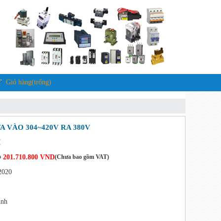
Giỏ hàng(trống)
A VÀO 304~420V RA 380V
I
201.710.800 VND
(Chưa bao gồm VAT)
D
2020
inh