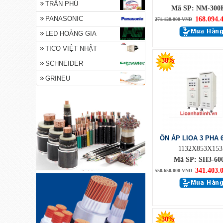
TRẦN PHÚ
Mã SP: NM-300K
PANASONIC
168.094.
271.120.000 VND
LED HOÀNG GIA
TICO VIỆT NHẬT
-38%
SCHNEIDER
GRINEU
ỔN ÁP LIOA 3 PHA 
1132X853X153
Mã SP: SH3-60
341.403.
550.650.000 VND
-30%