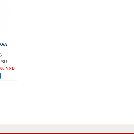
 KVA
5
/3II
000 VND