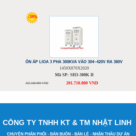
-38%
ỔN ÁP LIOA 3 PHA 300KVA VÀO 304~420V RA 380V
1450X870X2020
Mã SP: SH3-300K II
201.710.800 VND
325.340.000 VND
CÔNG TY TNHH KT & TM NHẬT LINH
CHUYÊN PHÂN PHỐI - BÁN BUÔN - BÁN LẺ - NHẬN THẦU DỰ ÁN